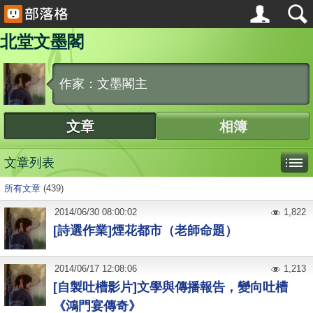
北堂文墨閣
作家：文墨閣主
文章
相簿
文章列表
所有文章
(439)
2014
/
06
/
30
08:00:02
1,822
[詩選作業]煙花都市（老師命題）
2014
/
06
/
17
12:08:06
1,213
[自製吐槽影片]文學與傳播報告，變向吐槽
《鴻門宴傳奇》