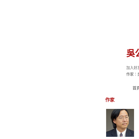
吳
加入好
作家：
首
作家