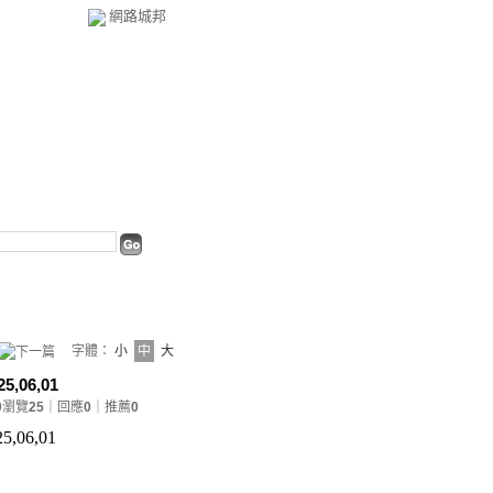
網路城邦
字體：
小
中
大
06,01
9
瀏覽
25
｜回應
0
｜推薦
0
25,06,01