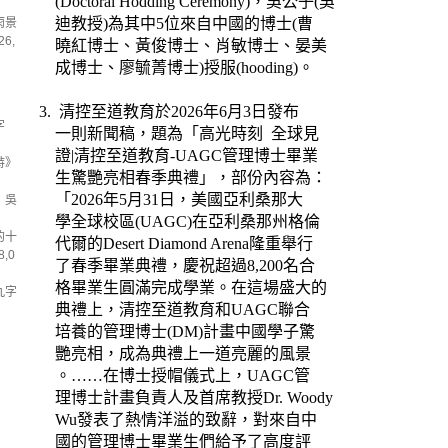
(Doctoral Hodding Ceremony)，吳公子(吳
迪教授)為其中5位來自中國的博士(曹
雨景
6,
曉紅博士、黃俊博士、肖敏博士、晏美
成博士、廖毓菁博士)授服(hooding)。
3
.
清控至道教育於
2026年
6月3日發布
字
一則新聞稿，題為「高光時刻 全球見
證|清控至道教育-UAGC管理博士畢業
詩》
生驚艷亮相春季典禮」，部份內容為：
「2026年5月31日，美國亞利桑那大
》吳
學全球校區(UAGC)在亞利桑那州格倫
的十
代爾的Desert Diamond Arena隆重舉行
,0
了春季畢業典禮，慶祝超過8,200名合
格畢業生圓滿完成學業。在這場盛大的
九字
典禮上，清控至道教育和UAGC聯合
培養的管理博士(DM)計畫中國學子驚
艷亮相，成為典禮上一道亮麗的風景
。……在博士授帽儀式上，UAGC管
理博士計畫負責人及首席教授Dr. Woody
Wu發表了熱情洋溢的致辭，對來自中
國的管理博士畢業生們給予了高度評