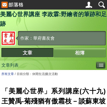
美麗心世界講座 李政霖:野繪者的筆跡和足
跡
作家：華府書友會
文章
相簿
文章列表
所有文章
/
目前分類：休閒生活|藝文活動
「美麗心世界」系列講座(六十九)
王贊禹-菊殘猶有傲霜枝－談蘇東坡