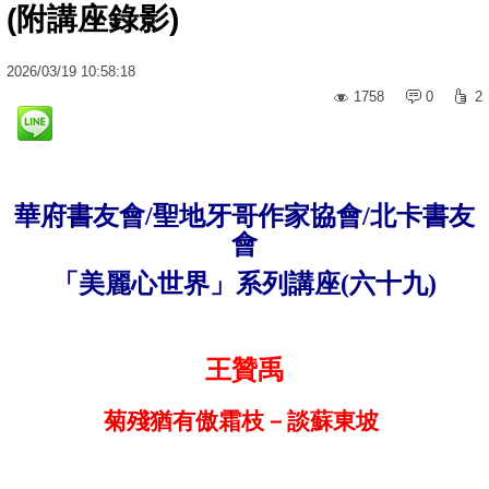
(附講座錄影)
2026
/
03
/
19
10:58:18
1758
0
2
華府書友會/聖地牙哥作家協會/北卡書友
會
「美麗心世界」系列講座(
六
十
九
)
王贊禹
菊殘猶有傲霜枝－談蘇東坡