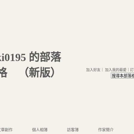
ki0195 的部落
格
（
新版
）
加入好友
｜
加入我的最愛
｜
訂
文章創作
個人相簿
訪客簿
作家簡介