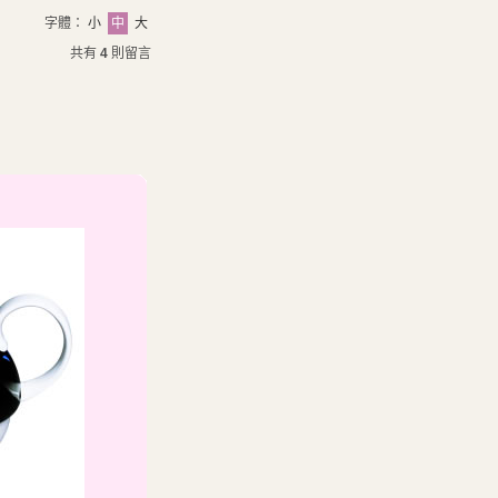
字體：
小
中
大
共有
4
則留言