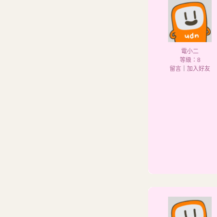
電小二
等級：8
留言
｜
加入好友