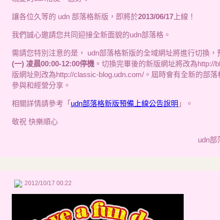
讓各位久等的 udn 部落格新版，即將於
2013/06/17
上線！
我們誠心邀請您共同迎接全新面貌的udn部落格。
需請您特別注意的是， udn部落格新版的全域網址將進行切換，
(一) 凌晨00:00-12:00停機
。切換完畢後的新版網址將改為http://blog
版網址則改為http://classic-blog.udn.com/。屆時會有全
參與和經營分享。
相關詳情請參考「
udn部落格新版預備上線公告說明
」。
敬祝 快樂順心
udn
2012/10/17 00:22