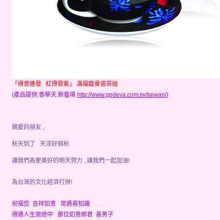
「得意連發 紅得發紫」 滿福臨骨瓷茶組
(產品提供:香華天.新藝境
http://www.gpdeva.com.tw/
taiwa
n/
)
親愛的朋友 ,
秋天到了 天涼好個秋
讓我們為更美好的明天努力 , 讓我們一起加油!
為台灣的文化經濟打拼!
祝福您 吉祥如意 常遇善知識
得遇人生旅途中 那位如意郎君 善男子