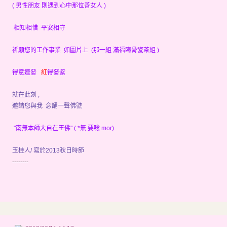
( 男性朋友 則遇到心中那位善女人 )
相知相惜 平安相守
祈願您的工作事業 如圖片上 (那一組 滿福臨骨瓷茶組 )
得意連發
紅
得發紫
就在此刻 ,
邀請您與我 念誦一聲佛號
"南無本師大自在王佛" ( *無 要唸 mor)
玉桂人/ 寫於2013秋日時節
--------