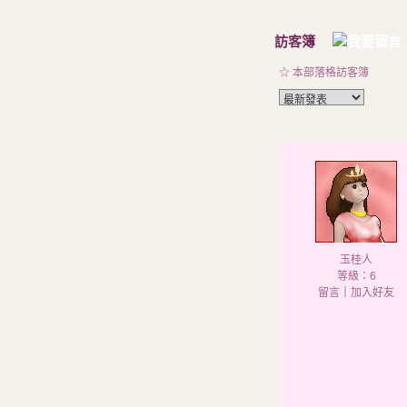
訪客簿
☆ 本部落格訪客簿
玉桂人
等級：6
留言
｜
加入好友