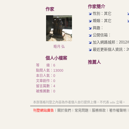
作家簡介
作家
性別：其它
婚姻：其它
興趣：
公開信箱：
加入網路城邦：2012/03/
睦月 弘
最近更新個人資訊：2022/
個人小檔案
推薦人
等 級：6
點閱人氣：13000
本日人氣：0
文章創作：0
留言篇數：4
被推薦數：
0
本部落格刊登之內容為作者個人自行提供上傳，不代表 udn 立場。
刊登網站廣告
︱
關於我們
︱
常見問題
︱
服務條款
︱
著作權聲明