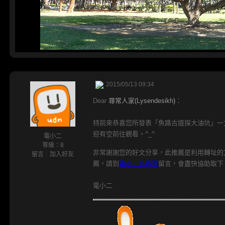
2015/05/13 09:34
Dear
尋常人家(Lysendesikh)
：
特前來恭喜您所發表「魚路古道探大油坑」一
迎有空前往觀看。^_^
電小二
等級：8
非常謝謝您的好文分享，此推薦是利用轉址的
留言
｜
加入好友
薦，請到
電小二訪客簿
留言，會盡快協助取下
電小二