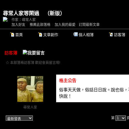
尋常人家等閑過
（
新版
）
作家：尋常人家
加入好友
｜
推薦此部落格
｜
加入我的最愛
｜
訂閱最新文章
首頁
文章創作
個人相簿
訪客簿
訪客簿
☆ 本部落格訪客簿 歡迎會員留言唷!
格主公告
俗事天天做，俗話日日說。說也俗，
快說！
尋常人家
第