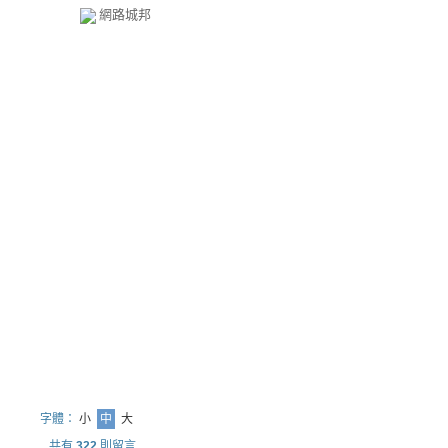
網路城邦
字體：
小
中
大
共有
322
則留言