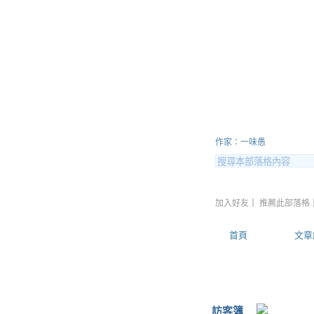
一味愚詩
作家：一味愚
加入好友
｜
推薦此部落格
首頁
文章
訪客簿