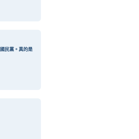
國民黨。真的是