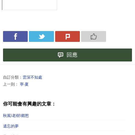
回應
自訂分類：
雲深不知處
上一則：
寧‧夏
你可能會有興趣的文章：
秋風\老樹\鄉愁
遺忘的夢