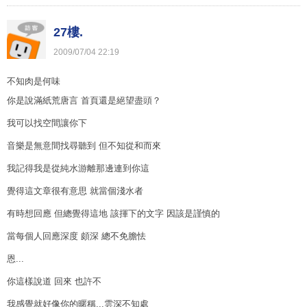
27樓.
2009
/
07
/
04
22
:
19
不知肉是何味
你是說滿紙荒唐言 首頁還是絕望盡頭？
我可以找空間讓你下
音樂是無意間找尋聽到 但不知從和而來
我記得我是從純水游離那邊連到你這
覺得這文章很有意思 就當個淺水者
有時想回應 但總覺得這地 該揮下的文字 因該是謹慎的
當每個人回應深度 頗深 總不免膽怯
恩...
你這樣說道 回來 也許不
我感覺就好像你的暱稱...雲深不知處