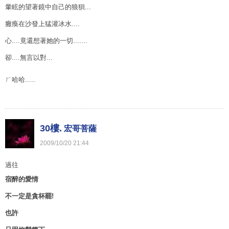
暈眩的望著鏡中自己的狼狽...
癱瘓在沙發上猛灌冰水....
心....竟還想著她的一切.......
卻....無言以對...
ㄏ哈哈.....
30樓.
宏哥菩薩
2009
/
10
/
20
21
:
44
過往
宿醉的愛情
不一定是貪杯罷!
也許