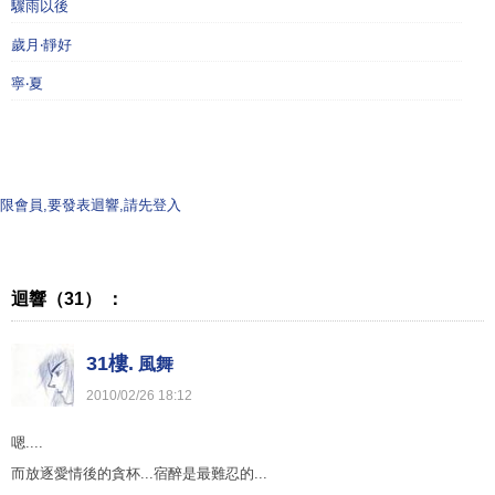
驟雨以後
歲月‧靜好
寧‧夏
限會員,要發表迴響,請先登入
迴響（31） ：
31樓.
風舞
2010
/
02
/
26
18
:
12
嗯....
而放逐愛情後的貪杯...宿醉是最難忍的...