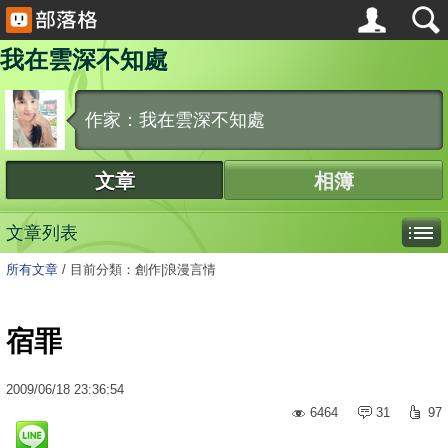
我在雲深不知處
作家：我在雲深不知處
文章
相簿
文章列表
所有文章
/
目前分類：創作|浪漫言情
宿罪
2009
/
06
/
18
23:36:54
6464
31
97