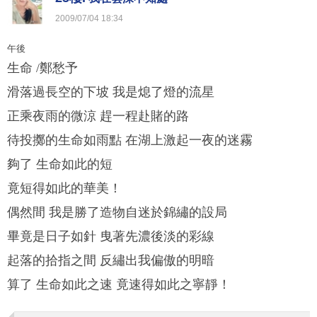
2009
/
07
/
04
18
:
34
午後
生命 /鄭愁予
滑落過長空的下坡 我是熄了燈的流星
正乘夜雨的微涼 趕一程赴賭的路
待投擲的生命如雨點 在湖上激起一夜的迷霧
夠了 生命如此的短
竟短得如此的華美！
偶然間 我是勝了造物自迷於錦繡的設局
畢竟是日子如針 曳著先濃後淡的彩線
起落的拾指之間 反繡出我偏傲的明暗
算了 生命如此之速 竟速得如此之寧靜！