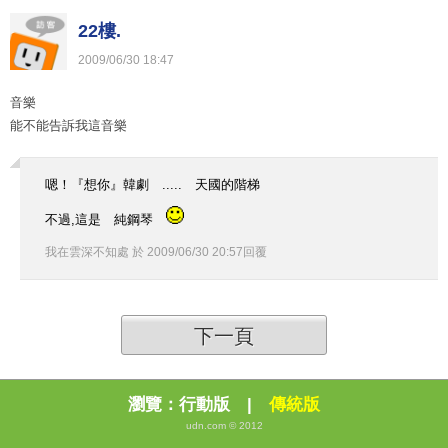
22樓.
2009
/
06
/
30
18
:
47
音樂
能不能告訴我這音樂
嗯！『想你』韓劇 ..... 天國的階梯
不過,這是 純鋼琴
我在雲深不知處
於
2009
/
06
/
30
20
:
57
回覆
下一頁
瀏覽：
行動版
|
傳統版
udn.com © 2012