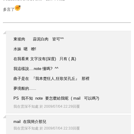
多言了
東坡肉 蒜泥白肉 皆可^^
水妹 嗯 瞭!
在我看來 文字沒有(深度) 只有 ( 真)
我這樣說....note 懂嗎? ^^
曲子是在 『我本楚狂人,狂歌笑孔丘』 那裡
夢境般的......
PS 我不知 note 要怎麼給我呢 ( mail 可以嗎?)
我在雲深不知處
於
2009
/
07
/
04
22
:
29
回覆
mail 在我簡介那兒
我在雲深不知處
於
2009
/
07
/
04
22
:
33
回覆