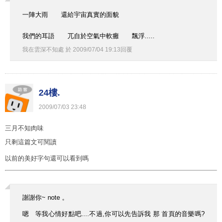
一陣大雨 還給宇宙真實的面貌
我們的耳語 兀自於空氣中軟癱 飄浮.....
我在雲深不知處
於
2009
/
07
/
04
19
:
13
回覆
24樓.
2009
/
07
/
03
23
:
48
三月不知肉味
只剩這篇文可閱讀
以前的美好字句還可以看到嗎
謝謝你~ note 。
嗯 等我心情好點吧....不過,你可以先告訴我 那 首頁的音樂嗎?