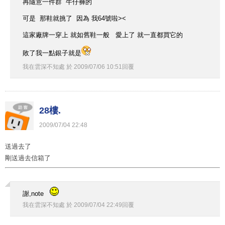
再隨意一件群 牛仔褲的
可是 那鞋就挑了 因為 我64號啦><
這家廠牌一穿上 就如舊鞋一般 愛上了 就一直都買它的
敗了我一點銀子就是
我在雲深不知處
於
2009
/
07
/
06
10
:
51
回覆
28樓.
2009
/
07
/
04
22
:
48
送過去了
剛送過去信箱了
謝,note
我在雲深不知處
於
2009
/
07
/
04
22
:
49
回覆