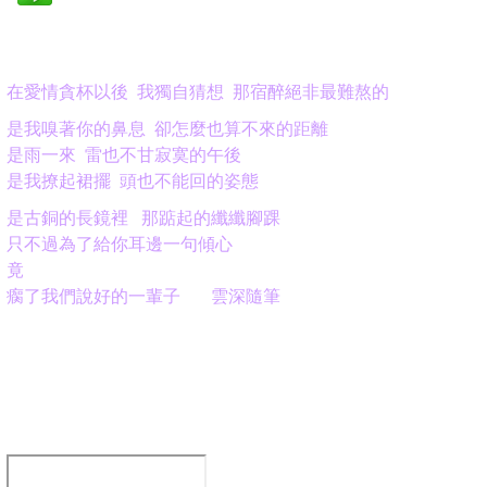
在愛情貪杯以後 我獨自猜想 那宿醉絕非最難熬的
是我嗅著你的鼻息 卻怎麼也算不來的距離
是雨一來 雷也不甘寂寞的午後
是我撩起裙擺 頭也不能回的姿態
是古銅的長鏡裡 那踮起的纖纖腳踝
只不過為了給你耳邊一句傾心
竟
瘸了我們說好的一輩子 雲深隨筆