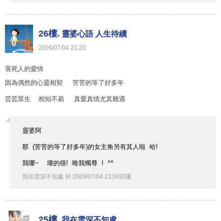
26樓.
靈婆心語 人生待續
2009
/
07
/
04
21
:
20
害死人的愛情
因為偶然的心靈相契 苦苦的等了好多年
芸芸眾生 相知不易 真愛真情尤其難遇
靈婆阿
那 (苦苦的等了好多年)的女主角另有其人啦 哈!
我哪~ 壞的很! 唯我獨尊 ! ^^
我在雲深不知處
於
2009
/
07
/
04
23
:
00
回覆
25樓.
我在雲深不知處