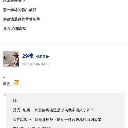
只因妳髮簪下
那一絲絲的晢白歲月
為追憶過往的菁菁年華
竟而 心痛深深
29樓.
-anna-
2009
/
07
/
06
09
:
40
..
早安...
..
姊
秀秀 別哭 姊是腳痛痛還是以為我不回來了? ^^
跟你說喔 ~ 我是那種身上隨意一件百來塊純白細肩帶