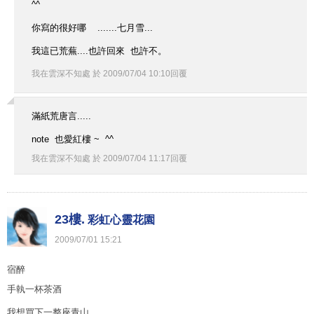
^^
你寫的很好哪 .......七月雪...
我這已荒蕪....也許回來 也許不。
我在雲深不知處
於
2009
/
07
/
04
10
:
10
回覆
滿紙荒唐言.....
note 也愛紅樓 ~ ^^
我在雲深不知處
於
2009
/
07
/
04
11
:
17
回覆
23樓.
彩虹心靈花園
2009
/
07
/
01
15
:
21
宿醉
手執一杯茶酒
我想買下一整座青山