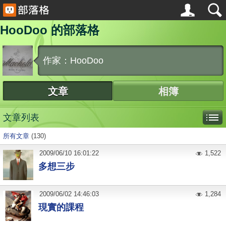
HooDoo 的部落格
作家：HooDoo
文章
相簿
文章列表
所有文章
(130)
2009
/
06
/
10
16:01:22
1,522
多想三步
2009
/
06
/
02
14:46:03
1,284
現實的課程