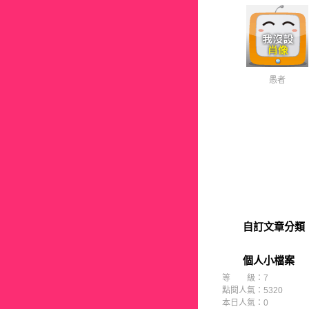
愚者
自訂文章分類
個人小檔案
等 級：7
點閱人氣：5320
本日人氣：0