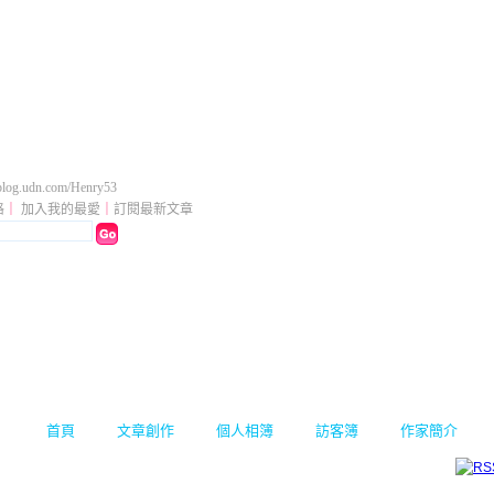
落格
（
新版
）
log.udn.com/Henry53
格
｜
加入我的最愛
｜
訂閱最新文章
首頁
文章創作
個人相簿
訪客簿
作家簡介