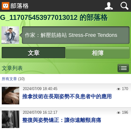
G_117075453977013012 的部落格
作家：解壓筋絡站 Stress-Free Tendons
文章
相簿
文章列表
所有文章
(10)
2024
/
07
/
09
18:40:45
170
推拿技術在長期姿勢不良患者中的應用
2024
/
07
/
09
16:12:17
196
整復與姿勢矯正：讓你遠離頸肩痛