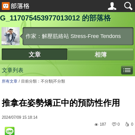
G_117075453977013012 的部落格
作家：解壓筋絡站 Stress-Free Tendons
文章
相簿
文章列表
所有文章
/
目前分類：不分類|不分類
推拿在姿勢矯正中的預防性作用
2024
/
07
/
09
15:18:14
187
0
0