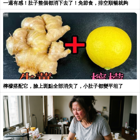
一週有感！肚子整個都消下去了！免節食，排空順暢就夠
PR
檸檬搭配它，臉上斑點全部消失了，小肚子都變平坦了
PR