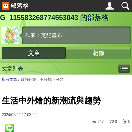
G_115583268774553043 的部落格
作家：烹飪畫布
文章
相簿
文章列表
所有文章
/
目前分類：不分類|不分類
生活中外燴的新潮流與趨勢
2024
/
02
/
22
17:03:22
247
0
0