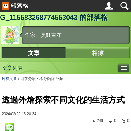
G_115583268774553043 的部落格
作家：烹飪畫布
文章
相簿
文章列表
所有文章
/
目前分類：不分類|不分類
透過外燴探索不同文化的生活方式
2024
/
02
/
22
15:28:34
246
0
0