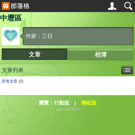
中壢區
作家：三日
文章
相簿
文章列表
所有文章
(0)
瀏覽：
行動版
|
傳統版
udn.com © 2012