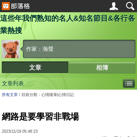
這些年我們熟知的名人&知名節目&各行各
業熱搜
作家：瀚聲
文章
相簿
文章列表
所有文章
/
目前分類：心情隨筆|心情日記
網路是要學習非戰場
2023
/
11
/
19
05:48:23