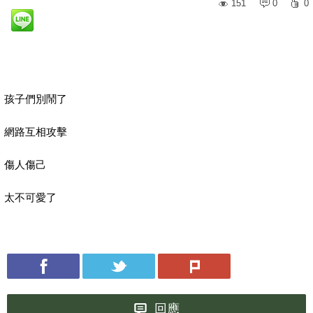
151
0
0
孩子們別鬧了
網路互相攻擊
傷人傷己
太不可愛了
回應