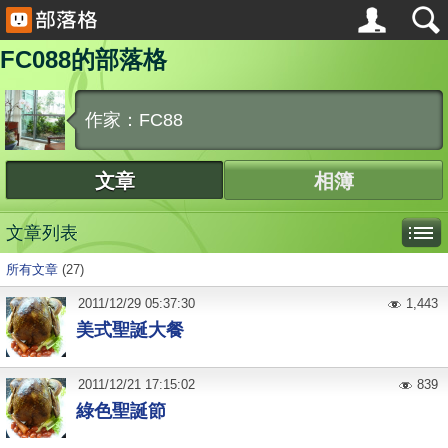
FC088的部落格
作家：FC88
文章
相簿
文章列表
所有文章
(27)
2011
/
12
/
29
05:37:30
1,443
美式聖誕大餐
2011
/
12
/
21
17:15:02
839
綠色聖誕節