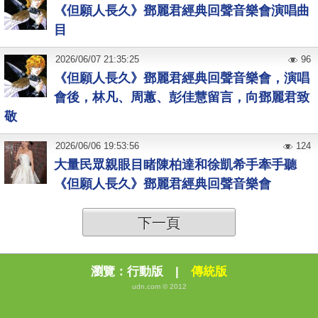
《但願人長久》鄧麗君經典回聲音樂會演唱曲
目
2026
/
06
/
07
21:35:25
96
《但願人長久》鄧麗君經典回聲音樂會，演唱
會後，林凡、周蕙、彭佳慧留言，向鄧麗君致
敬
2026
/
06
/
06
19:53:56
124
大量民眾親眼目睹陳柏達和徐凱希手牽手聽
《但願人長久》鄧麗君經典回聲音樂會
下一頁
瀏覽：
行動版
|
傳統版
udn.com © 2012