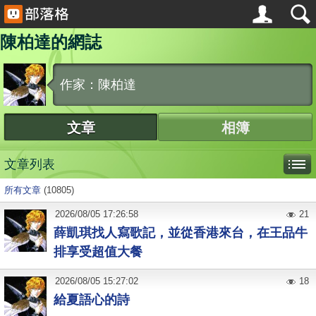
陳柏達的網誌
作家：陳柏達
文章
相簿
文章列表
所有文章
(10805)
2026
/
08
/
05
17:26:58
21
薛凱琪找人寫歌記，並從香港來台，在王品牛
排享受超值大餐
2026
/
08
/
05
15:27:02
18
給夏語心的詩