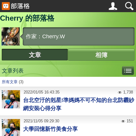
Cherry 的部落格
作家：Cherry.W
文章
相簿
文章列表
所有文章
(3)
2022
/
01
/
05
16:43:35
1,738
台北空汙的剋星!準媽媽不可不知的台北防霾紗
網安裝心得分享
2021
/
11
/
05
09:29:30
151
大學回憶新竹美食分享