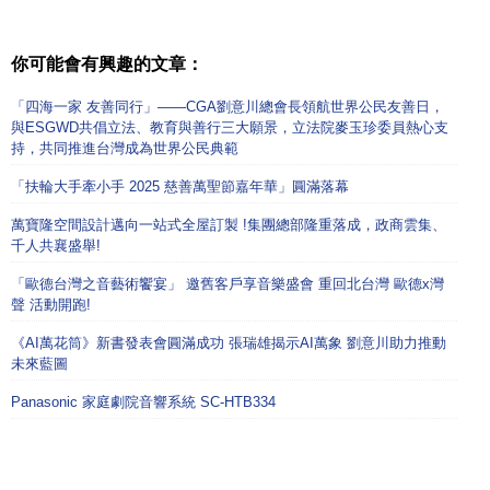
你可能會有興趣的文章：
「四海一家 友善同行」——CGA劉意川總會長領航世界公民友善日，
與ESGWD共倡立法、教育與善行三大願景，立法院麥玉珍委員熱心支
持，共同推進台灣成為世界公民典範
「扶輪大手牽小手 2025 慈善萬聖節嘉年華」圓滿落幕
萬寶隆空間設計邁向一站式全屋訂製 !集團總部隆重落成，政商雲集、
千人共襄盛舉!
「歐德台灣之音藝術饗宴」 邀舊客戶享音樂盛會 重回北台灣 歐德x灣
聲 活動開跑!
《AI萬花筒》新書發表會圓滿成功 張瑞雄揭示AI萬象 劉意川助力推動
未來藍圖
Panasonic 家庭劇院音響系統 SC-HTB334