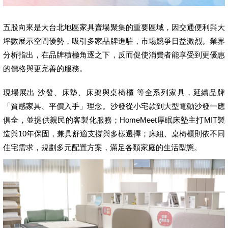
五股向來是大台北地區家具賣場聚集的重要區域，因交通便利與大
坪數展示空間優勢，吸引多家品牌進駐，市場競爭日益激烈。業界
分析指出，在品牌積極角逐之下，反而促使消費者能享受到更優惠
的價格與更完善的服務。
現場展出 沙發、床墊、床架與桌椅櫃 等全系列家具，延續品牌
「質感家具、平價入手」理念。沙發從小宅款到大型電動沙發一應
俱全，並提供親民的客製化服務；HomeMeet厚眠床墊主打MIT製
造與10年保固，兼具舒適支撐與多樣選擇；床組、桌椅櫃則依不同
住宅需求，規劃多元配置方案，滿足各類家庭的生活型態。