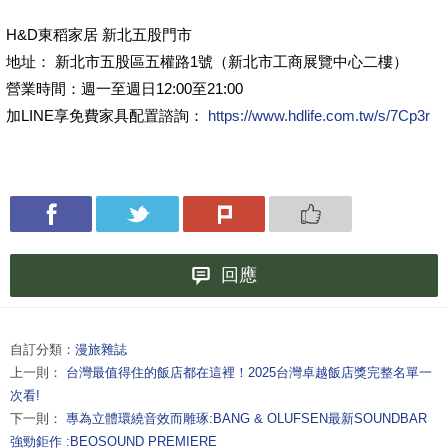
H&D東稻家居 新北五股門市
地址： 新北市五股區五權路1號（新北市工商展覽中心二樓）
營業時間：週一至週日12:00至21:00
加LINE享免費家具配置諮詢：
https://www.hdlife.com.tw/s/7Cp3r
回應
自訂分類：
漫旅雜誌
上一則：
台灣最值得住的飯店都在這裡！2025台灣卓越飯店獎完整名單一
次看!
下一則：
專為立體環繞音效而雕琢:BANG & OLUFSEN最新SOUNDBAR
強勁鉅作 :BEOSOUND PREMIERE