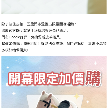
除了超值折扣，五股門市還推出限量開幕活動：
追蹤官方IG：就送手繪氣球與旺兔貼紙組。
門市Google好評：兌換質感皮革捲尺。
超值加價購：$99元起！就能把保潔墊、MIT好眠枕、童趣小馬等
多項好物帶回家!