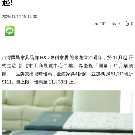
起!
2025
/
11
/
12
18:14:00
181
0
0
台灣國民家具品牌 H&D東稻家居 迎來創立21週年，於 11月起 正
式進駐 新北市工商展覽中心二樓。為慶祝「開幕＋11月購物
節」，品牌祭出限時優惠，全館家具4折起，並加碼 滿$1,111現折
$111、無上限，優惠至 11月30日 止。