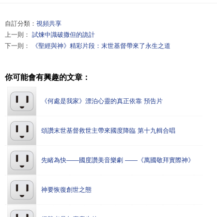
自訂分類：
視頻共享
上一則：
試煉中識破撒但的詭計
下一則：
《聖經與神》精彩片段：末世基督帶來了永生之道
你可能會有興趣的文章：
《何處是我家》漂泊心靈的真正依靠 預告片
頌讚末世基督救世主帶來國度降臨 第十九輯合唱
先睹為快——國度讚美音樂劇 ——《萬國敬拜實際神》
神要恢復創世之態