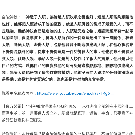
全能神說：「
神造了人類，無論是人類敗壞之後也好，還是人類能夠跟隨他
也好，他都把人類當成了他的至親，就是人類所說的當成了最親的人，而不
是玩物。雖然神說自己是造物的主，人類是受造之物，這話聽起來有一點等
級的區別，但是事實上，神為人類所作的一切遠遠超出了這一層關係。神愛
人類、眷顧人類、牽掛人類，包括他源源不斷地供應著人類，在他心裡從來
不覺得是額外的事，從來不覺得這是一件功勞很大的事，他也從來不覺得拯
救人類、供應人類、賜給人類一切是對人類作出了很大的貢獻，他只是以他
自己的方式、以他自己的實質與他的所有所是這樣默默地、靜靜地供應著人
類，無論人從他得到了多少供應與幫助，他都沒有向人邀功的任何想法或者
是舉動，這是神的實質決定的，這也正是神性情的真實表露。
」
觀看更多精彩內容：
https://www.youtube.com/watch?v=T4g6_...
【東方閃電】全能神教會是因主耶穌的再來——末後基督全能神在中國的作工
而產生的，並非是哪個人設立的。基督就是真理、道路、生命，只要看了神
的話語就看見神已顯現。
特別聲明：本錄像製品是全能神教會自製的公益類製品，不向任何第三方收