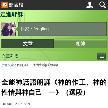
走進耶穌
作家：fengling
文章
相簿
文章列表
所有文章
/
目前分類：休閒生活|影視戲劇
全能神話語朗誦《神的作工、神的
性情與神自己 一》（選段）
2017
/
01
/
22
18:18:09