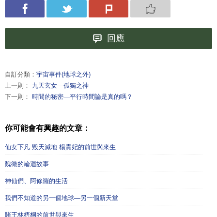
回應
自訂分類：
宇宙事件(地球之外)
上一則：
九天玄女—孤獨之神
下一則：
時間的秘密—平行時間論是真的嗎？
你可能會有興趣的文章：
仙女下凡 毀天滅地 楊貴妃的前世與來生
魏徵的輪迴故事
神仙們、阿修羅的生活
我們不知道的另一個地球—另一個新天堂
賭王林梧桐的前世與來生