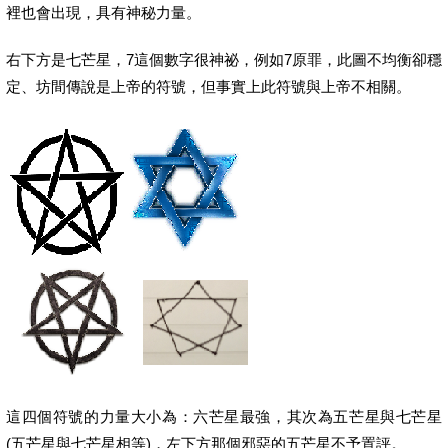
裡也會出現，具有神秘力量。
右下方是七芒星，7這個數字很神祕，例如7原罪，此圖不均衡卻穩
定、坊間傳說是上帝的符號，但事實上此符號與上帝不相關。
這四個符號的力量大小為：六芒星最強，其次為五芒星與七芒星
(五芒星與七芒星相等)，左下方那個邪惡的五芒星不予置評。