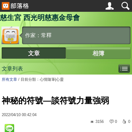
慈生宮 西光明慈惠金母會
作家：常釋
文章
相簿
文章列表
所有文章
/
目前分類：心情隨筆|心靈
神秘的符號—談符號力量強弱
2022
/
04
/
10
00:42:04
3156
0
0