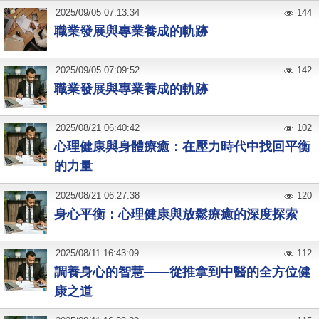
2025
/
09
/
05
07:13:34
144
職業發展與專業養成的軌跡
2025
/
09
/
05
07:09:52
142
職業發展與專業養成的軌跡
2025
/
08
/
21
06:40:42
102
心理健康與身體療癒：在壓力時代中找回平衡
的力量
2025
/
08
/
21
06:27:38
120
身心平衡：心理健康與放鬆療癒的深度探索
2025
/
08
/
11
16:43:09
112
調養身心的智慧——從推拿到中醫的全方位健
康之道