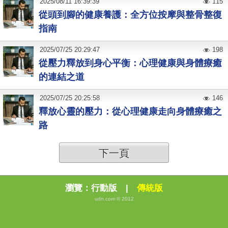
2025
/
08
/
11
16:39:39
115
從頭到腳的健康養護：全方位按摩與整骨整復
指南
2025
/
07
/
25
20:29:47
198
從壓力釋放到身心平衡：心理健康與身體療癒
的連結之道
2025
/
07
/
25
20:25:58
146
釋放心靈的壓力：從心理健康走向身體療癒之
路
下一頁
瀏覽：
行動版
|
傳統版
udn.com © 2012