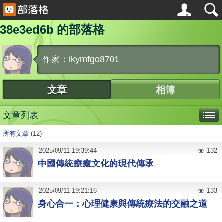
38e3ed6b 的部落格
作家：ikymfgo8701
文章
相簿
文章列表
所有文章
(12)
2025
/
09
/
11
19:39:44
132
中國傳統療癒文化的現代傳承
2025
/
09
/
11
19:21:16
133
身心合一：心理健康與傳統療法的交融之道