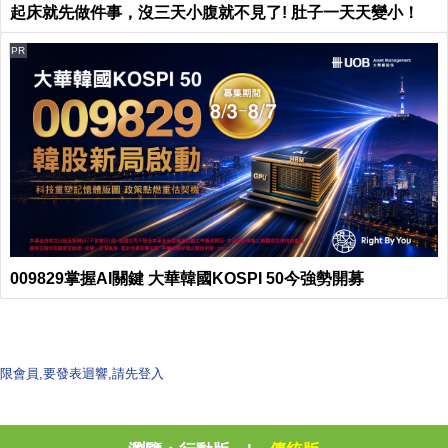
起床就先做件事，沒三天小腹就不見了! 肚子一天天變小！
PR
009829掌握AI關鍵 大華韓國KOSPI 50今強勢開募
限會員,要發表迴響,請先登入