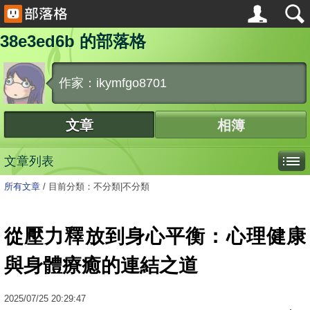
38e3ed6b 的部落格
作家：ikymfgo8701
文章
相簿
文章列表
所有文章
/
目前分類：不分類|不分類
從壓力釋放到身心平衡：心理健康
與身體療癒的連結之道
2025
/
07
/
25
20:29:47