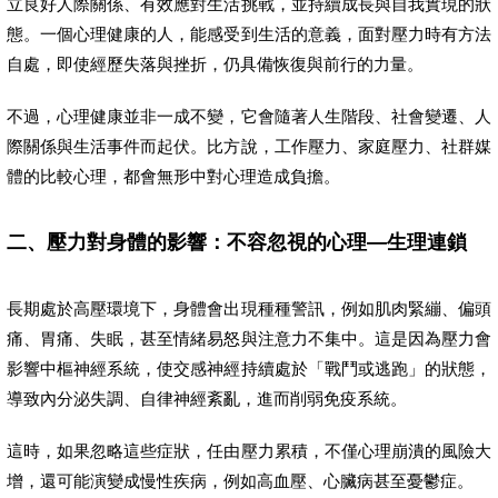
立良好人際關係、有效應對生活挑戰，並持續成長與自我實現的狀
態。一個心理健康的人，能感受到生活的意義，面對壓力時有方法
自處，即使經歷失落與挫折，仍具備恢復與前行的力量。
不過，心理健康並非一成不變，它會隨著人生階段、社會變遷、人
際關係與生活事件而起伏。比方說，工作壓力、家庭壓力、社群媒
體的比較心理，都會無形中對心理造成負擔。
二、壓力對身體的影響：不容忽視的心理—生理連鎖
長期處於高壓環境下，身體會出現種種警訊，例如肌肉緊繃、偏頭
痛、胃痛、失眠，甚至情緒易怒與注意力不集中。這是因為壓力會
影響中樞神經系統，使交感神經持續處於「戰鬥或逃跑」的狀態，
導致內分泌失調、自律神經紊亂，進而削弱免疫系統。
這時，如果忽略這些症狀，任由壓力累積，不僅心理崩潰的風險大
增，還可能演變成慢性疾病，例如高血壓、心臟病甚至憂鬱症。