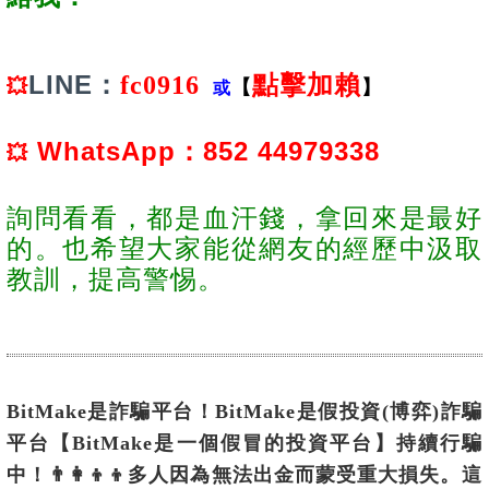
LINE：
fc0916
點擊加賴
💥
【
】
或
WhatsApp：852 44979338
💥
詢問看看，都是血汗錢，拿回來是最好
的。也希望大家能從網友的經歷中汲取
教訓，提高警惕。
BitMake是詐騙平台！BitMake是假投資(博弈)詐騙
平台【BitMake是一個假冒的投資平台】持續行騙
中！👨‍👩‍👦‍👦多人因為無法出金而蒙受重大損失。這