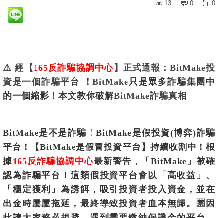
13
0
0
⚠️
經【
165反詐騙協調中心
】正式通報：BitMake投
資是一個詐騙平台
！
BitMake
只是眾多詐騙集團中
的一個縮影！
本文教你破解
BitMake
詐騙真相
BitMake是不是詐騙！
BitMake是假投資(博弈)詐騙
平台！【BitMake是假冒投資平台】持續收割中！根
據
165反詐騙協調中心
最新警告，「BitMake」被確
認為詐騙平台！這類假投資平台會以「高收益」、
「穩定獲利」為誘餌，吸引投資者投入資金，並在
出金時屢屢拖延，最終導致投資者血本無歸。🈲因
此請大家務必規避，遇到需要繳納保證金的平台，