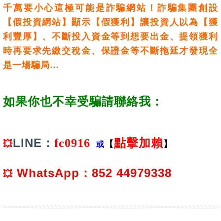
千萬要小心這極可能是詐騙網站！詐騙集團創設
【假投資網站】顯示【假獲利】讓投資人以為【獲
利豐厚】、不斷投入資金等到想要出金、提領獲利
時再要求先繳交稅金、保證金等不斷拖延才發現全
是一場騙局…
如果你也不幸受騙請聯絡我：
LINE：
fc0916
點擊加賴
💥
【
】
或
WhatsApp：852 44979338
💥