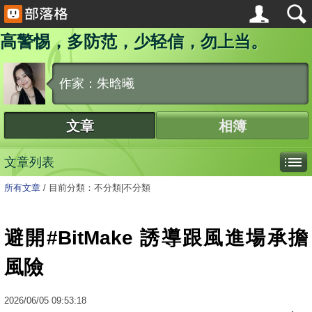
高警惕，多防范，少轻信，勿上当。
作家：朱晗曦
文章
相簿
文章列表
所有文章
/
目前分類：不分類|不分類
避開#BitMake 誘導跟風進場承擔
風險
2026
/
06
/
05
09:53:18