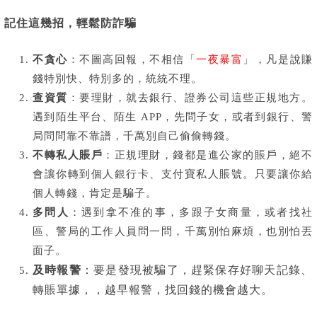
記住這幾招，輕鬆防詐騙
不貪心
：不圖高回報，不相信「
一夜暴富
」，凡是說賺
錢特別快、特別多的，統統不理。
查資質
：要理財，就去銀行、證券公司這些正規地方。
遇到陌生平台、陌生 APP，先問子女，或者到銀行、警
局問問靠不靠譜，千萬別自己偷偷轉錢。
不轉私人賬戶
：正規理財，錢都是進公家的賬戶，絕不
會讓你轉到個人銀行卡、支付寶私人賬號。只要讓你給
個人轉錢，肯定是騙子。
多問人
：遇到拿不准的事，多跟子女商量，或者找社
區、警局的工作人員問一問，千萬別怕麻煩，也別怕丟
面子。
及時報警
：要是發現被騙了，趕緊保存好聊天記錄、
轉賬單據，，越早報警，找回錢的機會越大。