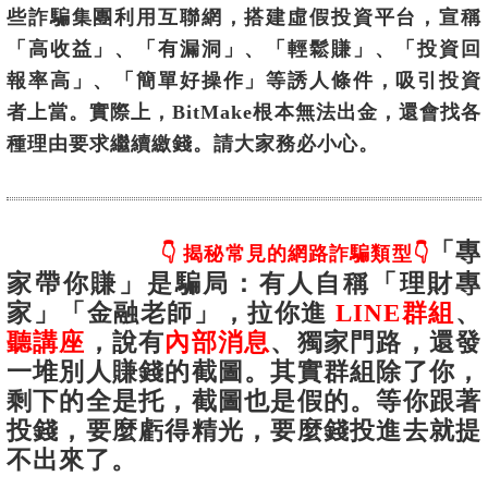
些詐騙集團利用互聯網，搭建虛假投資平台，宣稱
「高收益」、「有漏洞」、「輕鬆賺」、「投資回
報率高」、「簡單好操作」等誘人條件，吸引投資
者上當。實際上，BitMake根本無法出金，還會找各
種理由要求繼續繳錢。請大家務必小心。
「專
👇 揭秘常見的網路詐騙類型👇
家帶你賺」是騙局
：有人自稱「理財專
家」「金融老師」，拉你進
LINE群組
、
聽講座
，說有
內部消息
、獨家門路，還發
一堆別人賺錢的截圖。其實群組除了你，
剩下的全是托，截圖也是假的。等你跟著
投錢，要麼虧得精光，要麼錢投進去就提
不出來了。