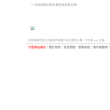
☆ 本部落格訪客簿 歡迎會員留言唷!
本部落格刊登之內容為作者個人自行提供上傳，不代表 udn 立場。
刊登網站廣告
︱
關於我們
︱
常見問題
︱
服務條款
︱
著作權聲明