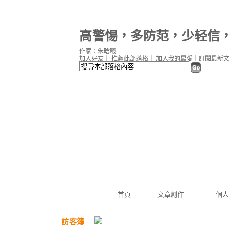
高警惕，多防范，少轻信
作家：朱晗曦
加入好友
｜
推薦此部落格
｜
加入我的最愛
｜
訂閱最新
首頁
文章創作
個人
訪客簿