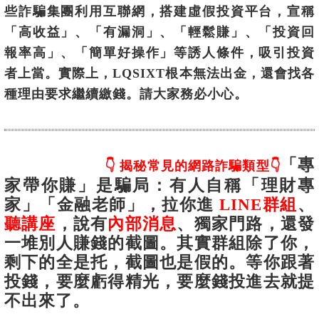
些詐騙集團利用互聯網，搭建虛假投資平台，宣稱
「高收益」、「有漏洞」、「輕鬆賺」、「投資回
報率高」、「簡單好操作」等誘人條件，吸引投資
者上當。實際上，LQSIXT根本無法出金，還會找各
種理由要求繼續繳錢。請大家務必小心。
「專
👇 揭秘常見的網路詐騙類型👇
家帶你賺」是騙局
：有人自稱「理財專
家」「金融老師」，拉你進
LINE群組
、
聽講座
，說有
內部消息
、獨家門路，還發
一堆別人賺錢的截圖。其實群組除了你，
剩下的全是托，截圖也是假的。等你跟著
投錢，要麼虧得精光，要麼錢投進去就提
不出來了。