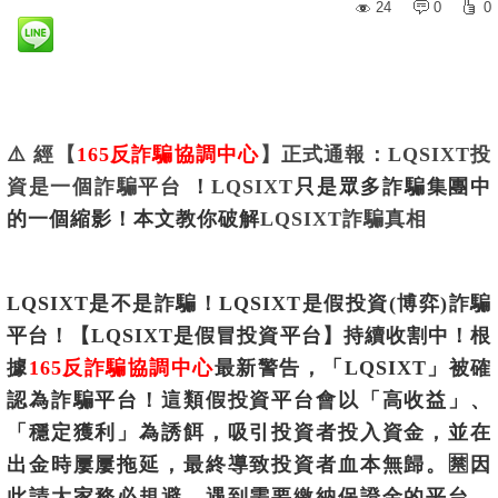
24
0
0
⚠️
經【
165反詐騙協調中心
】正式通報：LQSIXT投
資是一個詐騙平台
！
LQSIXT
只是眾多詐騙集團中
的一個縮影！
本文教你破解
LQSIXT
詐騙真相
LQSIXT是不是詐騙！
LQSIXT是假投資(博弈)詐騙
平台！【LQSIXT是假冒投資平台】持續收割中！根
據
165反詐騙協調中心
最新警告，「LQSIXT」被確
認為詐騙平台！這類假投資平台會以「高收益」、
「穩定獲利」為誘餌，吸引投資者投入資金，並在
出金時屢屢拖延，最終導致投資者血本無歸。🈲因
此請大家務必規避，遇到需要繳納保證金的平台，