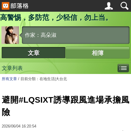
高警惕，多防范，少轻信，勿上当。
作家：高朵淑
文章
相簿
文章列表
所有文章
/
目前分類：在地生活|大台北
避開#LQSIXT誘導跟風進場承擔風
險
2026
/
06
/
04
16:20:54