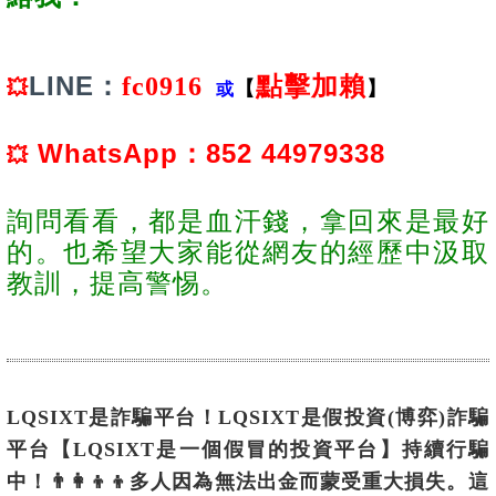
LINE：
fc0916
點擊加賴
💥
【
】
或
WhatsApp：852 44979338
💥
詢問看看，都是血汗錢，拿回來是最好
的。也希望大家能從網友的經歷中汲取
教訓，提高警惕。
LQSIXT是詐騙平台！LQSIXT是假投資(博弈)詐騙
平台【LQSIXT是一個假冒的投資平台】持續行騙
中！👨‍👩‍👦‍👦多人因為無法出金而蒙受重大損失。這