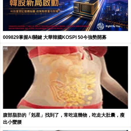
009829掌握AI關鍵 大華韓國KOSPI 50今強勢開募
PR
腹部脂肪的「剋星」找到了，常吃這幾物，吃走大肚囊，瘦
出小蠻腰