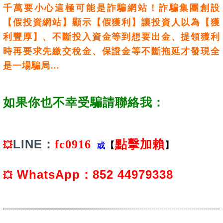
千萬要小心這極可能是詐騙網站！詐騙集團創設
【假投資網站】顯示【假獲利】讓投資人以為【獲
利豐厚】、不斷投入資金等到想要出金、提領獲利
時再要求先繳交稅金、保證金等不斷拖延才發現全
是一場騙局…
如果你也不幸受騙請聯絡我：
LINE：
fc0916
點擊加賴
💥
【
】
或
WhatsApp：852 44979338
💥