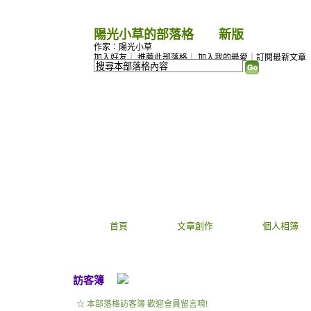
陽光小草的部落格
（
新版
）
作家：陽光小草
加入好友
｜
推薦此部落格
｜
加入我的最愛
｜
訂閱最新文章
首頁
文章創作
個人相簿
訪客簿
☆ 本部落格訪客簿 歡迎會員留言唷!