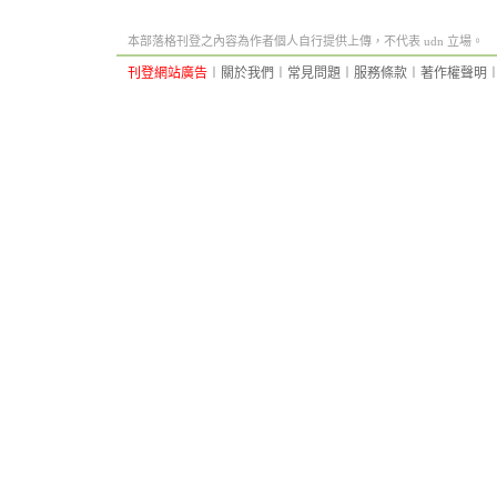
本部落格刊登之內容為作者個人自行提供上傳，不代表 udn 立場。
刊登網站廣告
︱
關於我們
︱
常見問題
︱
服務條款
︱
著作權聲明