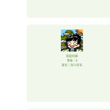
我是阿廣
等級：8
留言
｜
加入好友