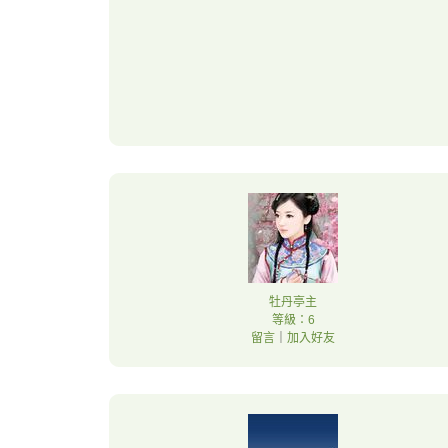
牡丹亭主
等級：6
留言
｜
加入好友