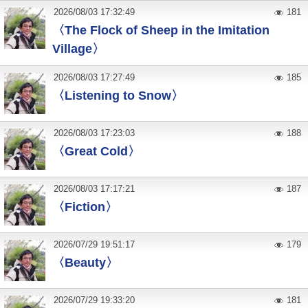
2026
/
08
/
03
17:32:49
181
〈The Flock of Sheep in the Imitation
Village〉
2026
/
08
/
03
17:27:49
185
〈Listening to Snow〉
2026
/
08
/
03
17:23:03
188
〈Great Cold〉
2026
/
08
/
03
17:17:21
187
〈Fiction〉
2026
/
07
/
29
19:51:17
179
〈Beauty〉
2026
/
07
/
29
19:33:20
181