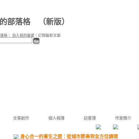
a0 的部落格
（
新版
）
落格
｜
加入我的最愛
｜
訂閱最新文章
文章創作
個人相簿
訪客簿
作家簡介
身心合一的養生之道：從城市節奏到全方位調理