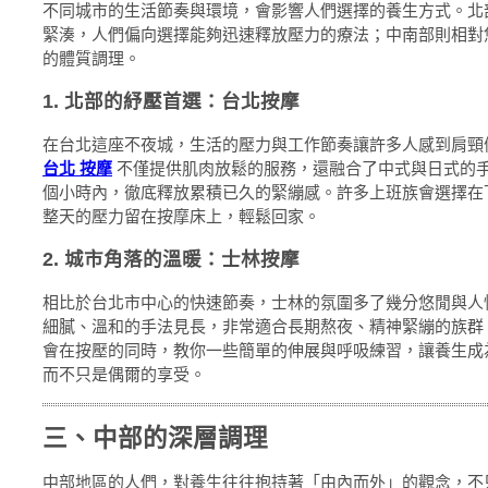
不同城市的生活節奏與環境，會影響人們選擇的養生方式。北
緊湊，人們偏向選擇能夠迅速釋放壓力的療法；中南部則相對
的體質調理。
1. 北部的紓壓首選：台北按摩
在台北這座不夜城，生活的壓力與工作節奏讓許多人感到肩頸
台北 按摩
不僅提供肌肉放鬆的服務，還融合了中式與日式的
個小時內，徹底釋放累積已久的緊繃感。許多上班族會選擇在
整天的壓力留在按摩床上，輕鬆回家。
2. 城市角落的溫暖：士林按摩
相比於台北市中心的快速節奏，士林的氛圍多了幾分悠閒與人
細膩、溫和的手法見長，非常適合長期熬夜、精神緊繃的族群
會在按壓的同時，教你一些簡單的伸展與呼吸練習，讓養生成
而不只是偶爾的享受。
三、中部的深層調理
中部地區的人們，對養生往往抱持著「由內而外」的觀念，不