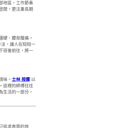
部地區，工作節奏
悠閒，更注重長期
僵硬、腰背酸痛。
手法，讓人在短短一
下班後前往，將一
情味。
士林 按摩
以
。這裡的師傅往往
為生活的一部分，
只追求表面的放