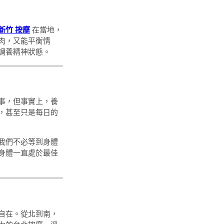
新竹 按摩
在當地，
肉，又能平衡情
調養精神狀態。
事，但事實上，養
，甚至只是每日的
我們不必等到身體
身體一直處於最佳
自在。從北到南，