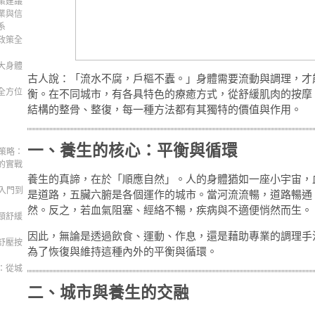
策建議
業與信
系
政策全
大身體
古人說：「流水不腐，戶樞不蠹。」身體需要流動與調理，才
全方位
衡。在不同城市，有各具特色的療癒方式，從舒緩肌肉的按摩
結構的整骨、整復，每一種方法都有其獨特的價值與作用。
一、養生的核心：平衡與循環
策略：
的實戰
養生的真諦，在於「順應自然」。人的身體猶如一座小宇宙，
入門到
是道路，五臟六腑是各個運作的城市。當河流流暢，道路暢通
然。反之，若血氣阻塞、經絡不暢，疾病與不適便悄然而生。
頸舒緩
因此，無論是透過飲食、運動、作息，還是藉助專業的調理手
舒壓按
為了恢復與維持這種內外的平衡與循環。
：從城
二、城市與養生的交融