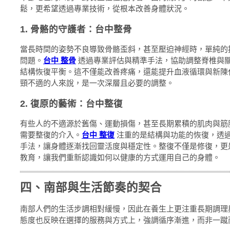
鬆，更希望透過專業技術，從根本改善身體狀況。
1. 骨骼的守護者：台中整骨
當長時間的姿勢不良導致骨骼歪斜，甚至壓迫神經時，單純的
問題。
台中 整骨
透過專業評估與精準手法，協助調整脊椎與
結構恢復平衡。這不僅能改善疼痛，還能提升血液循環與新陳
頸不適的人來說，是一次深層且必要的調整。
2. 復原的藝術：台中整復
有些人的不適源於舊傷、運動損傷，甚至長期累積的肌肉與筋
需要整復的介入。
台中 整復
注重的是結構與功能的恢復，透
手法，讓身體逐漸找回靈活度與穩定性。整復不僅是修復，更
教育，讓我們重新認識如何以健康的方式運用自己的身體。
四、南部與生活節奏的契合
南部人們的生活步調相對緩慢，因此在養生上更注重長期調理
態度也反映在選擇的服務與方式上，強調循序漸進，而非一蹴