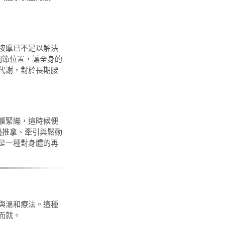
按摩已不足以解決
關節位置，讓全身的
代謝，對於長期腰
膜緊繃，這時候便
過推拿、牽引與鬆動
是一種對身體的再
與溫和療法。這種
而就。