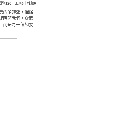
瀏覽
120
｜回應
0
｜推薦
0
晨的鬧鐘聲，催促
提醒著我們，身體
，而是每一位想要