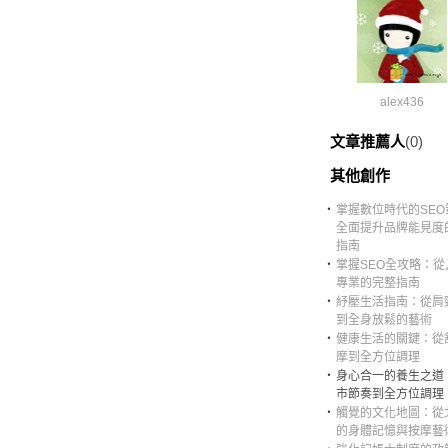
alex436
文章推薦人
(0)
其他創作
‧
掌握數位時代的SEO
全面提升品牌能見度
指南
‧
掌握SEO全攻略：從
專業的完整指南
‧
紓壓生活指南：從肩
到全身放鬆的藝術
‧
健康生活的關鍵：從
摩到全方位調理
‧
身心合一的養生之道
市節奏到全方位調理
‧
觸覺的文化地圖：從
的身體記憶與按摩藝