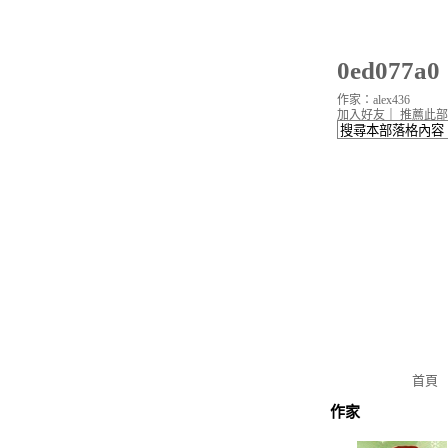
0ed077
作家：alex436
加入好友
｜
推薦此部
首頁
作家