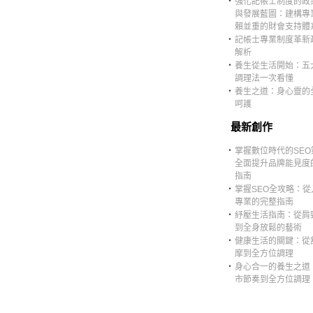
‧
強化記帳士制度的政
與發展藍圖：建構專
賴並重的財會支持體
‧
記帳士專業制度革新
解析
‧
養生從生活開始：五
調理法一次看懂
‧
養生之道：身心靈的
呵護
最新創作
‧
掌握數位時代的SEO
全面提升品牌能見度
指南
‧
掌握SEO全攻略：從
專業的完整指南
‧
紓壓生活指南：從肩
到全身放鬆的藝術
‧
健康生活的關鍵：從
摩到全方位調理
‧
身心合一的養生之道
市節奏到全方位調理