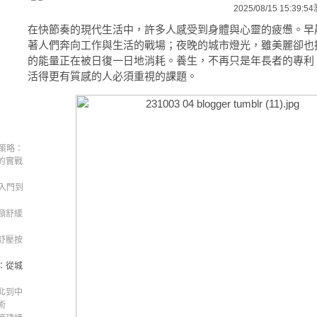
2025/08/15 15:39:54
在快節奏的現代生活中，許多人感受到身體與心靈的疲憊。早
著人們奔向工作與生活的戰場；夜晚的城市燈光，雖美麗卻也
的能量正在被日復一日地消耗。養生，不再只是年長者的專利
活得更有質感的人必須重視的課題。
策略：
的實戰
入門到
頸舒緩
舒壓按
：從城
北到中
術