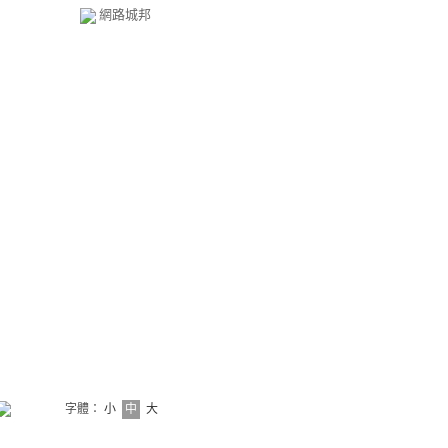
網路城邦
字體：
小
中
大