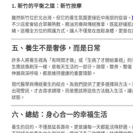
1. 新竹的平衡之道：新竹按摩
雖然新竹位於北台灣，但它的養生氛圍更接近中南部的從容。
不少店家會結合草藥熱敷、精油芳療與傳統推拿，既能舒緩肌
緒。這種全方位的照護方式，讓人不僅是在放鬆身體，更是在
五、養生不是奢侈，而是日常
許多人將養生視為「有時間才做」或「生病了才開始重視」的
生應該像刷牙一樣，是每天生活的一部分。按摩、整骨、整復
伸展與深呼吸，都是維持健康的重要環節。
現代醫學與傳統養生的結合，為我們提供了更多選擇與方法。
出現警訊，才去尋求調理，而是應該將這些方法融入生活，讓
狀態。
六、總結：身心合一的幸福生活
養生的目的，不僅是延長壽命，更是讓每一天都能活得舒適、