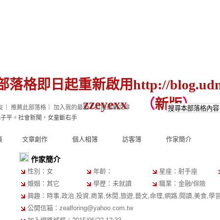
落格即日起重新啟用http://blog.udn.c
zzeyexx
（
新版
）
友
｜
推薦此部落格
｜
加入我的最愛
｜
訂閱最新文章
$子平。社會新聞，女童斷右手
頁
文章創作
個人相簿
訪客簿
作家簡介
作家簡介
性別：女
年齡：
星座：射手座
婚姻：其它
學歷：未就讀
職業：金融/保險
興趣：時事,政治,投資,商業,休閒,旅遊,藝文,命理,網路,閱讀,美食,學
公開信箱：
zealforing@yahoo.com.tw