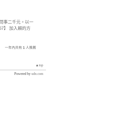
 【問事二千元。以一
067】 加入賴的方
一年內共有
1
人推薦
▲top
Powered by
udn.com