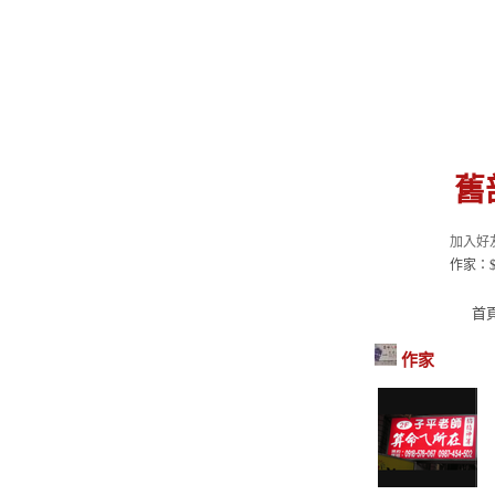
舊部
加入好
作家：
首
作家