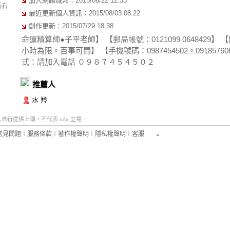
加入網路城邦：2015/06/22 12:33
斷右
最近更新個人資訊：2015/08/03 08:22
創作更新：2015/07/29 18:38
命運精算師●子平老師】 【郵局帳號：0121099 0648429】
小時為限。百事可問】 【手機號碼：0987454502。0918576
式：請加入電話 ０９８７４５４５０２
推薦人
水 羚
行提供上傳，不代表 udn 立場。
常見問題
︱
服務條款
︱
著作權聲明
︱
隱私權聲明
︱
客服