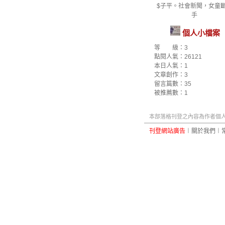
$子平。社會新聞，女童
手
個人小檔案
等 級：3
點閱人氣：26121
本日人氣：1
文章創作：3
留言篇數：35
被推薦數：
1
本部落格刊登之內容為作者個人自
刊登網站廣告
︱
關於我們
︱