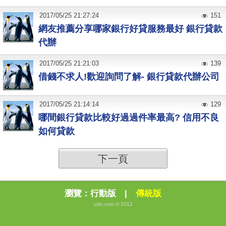
2017
/
05
/
25
21:27:24
151
網友推薦分享哪家銀行好貸服務最好 銀行貸款
代辦
2017
/
05
/
25
21:21:03
139
借錢不求人!歡迎詢問了解- 銀行貸款代辦公司
2017
/
05
/
25
21:14:14
129
哪間銀行貸款比較好過過件率最高? 信用不良
如何貸款
下一頁
瀏覽：
行動版
|
傳統版
udn.com © 2012