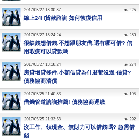
2017
/
05
/
27
13:30:37
225
線上24H貸款諮詢 如何恢復信用
2017
/
05
/
27
13:24:24
289
很缺錢想借錢,不想跟朋友借,還有哪可借? 信
用瑕疵可以貸款嗎
2017
/
05
/
27
13:18:24
274
房貸增貸條件.小額借貸為什麼都沒過-信貸?
債務協商清償
2017
/
05
/
25
21:40:33
195
借錢管道諮詢推薦! 債務協商遲繳
2017
/
05
/
25
21:33:53
292
沒工作、領現金、無財力可以借錢嗎? 急需借
錢