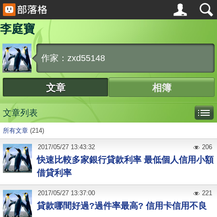
李庭寶
作家：zxd55148
文章
相簿
文章列表
所有文章
(214)
2017
/
05
/
27
13:43:32
206
快速比較多家銀行貸款利率 最低個人信用小額
借貸利率
2017
/
05
/
27
13:37:00
221
貸款哪間好過?過件率最高? 信用卡信用不良