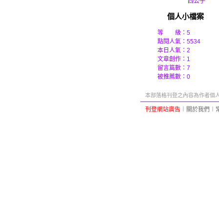
四公子
個人小檔案
等 級：5
點閱人氣：5534
本日人氣：2
文章創作：1
留言篇數：7
被推薦數：
0
本部落格刊登之內容為作者個人自
刊登網站廣告
︱
關於我們
︱