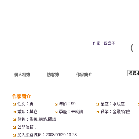
｜
加入我的最愛
｜
訂閱最新文章
zxcv12345
作家：四公子
（
個人相簿
訪客簿
作家簡介
作家簡介
性別：男
年齡：99
星座：水瓶座
婚姻：其它
學歷：未就讀
職業：金融/保險
興趣：影視,網路,閱讀
公開信箱：
加入網路城邦：2008/09/29 13:28