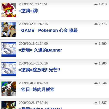
2009
/
11
/
23
23:43:51
1,410
=塗鴉=踢!
2009
/
10
/
29
01:42:15
2,775
=GAME= Pokemon 心金 魂銀
2009
/
10
/
16
01:34:09
1,299
=新增= 久違的Banner
2009
/
10
/
15
01:08:16
1,286
=塗鴉=綻放吧!!光芒!!
2009
/
10
/
03
00:49:59
1,244
=節日=烤肉月餅節
2009
/
09
/
26
17:32:44
1,337