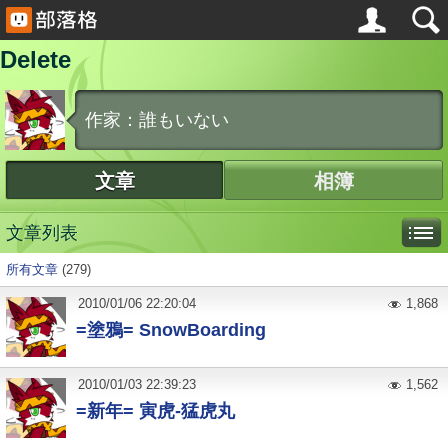
Delete
作家：誰もいない
文章
相簿
文章列表
所有文章
(279)
2010
/
01
/
06
22:20:04
1,868
=塗鴉= SnowBoarding
2010
/
01
/
03
22:39:23
1,562
=新年= 寅虎-猛虎丸