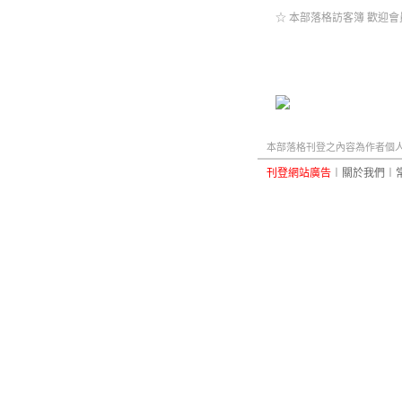
☆ 本部落格訪客簿 歡迎會
本部落格刊登之內容為作者個人自
刊登網站廣告
︱
關於我們
︱