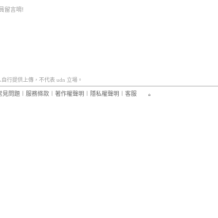
員留言唷!
行提供上傳，不代表 udn 立場。
常見問題
︱
服務條款
︱
著作權聲明
︱
隱私權聲明
︱
客服