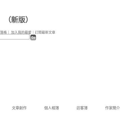
（
新版
）
落格
｜
加入我的最愛
｜
訂閱最新文章
文章創作
個人相簿
訪客簿
作家簡介