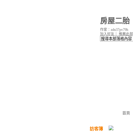
房屋二胎
作家：zdn37pv79h
加入好友
｜
推薦此部
首頁
訪客簿