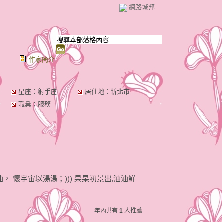
網路城邦
作家簡介
星座：射手座
居住地：新北市
職業：服務
油， 懷宇宙以湯湯；))) 杲杲初景出,油油鮮
一年內共有
1
人推薦