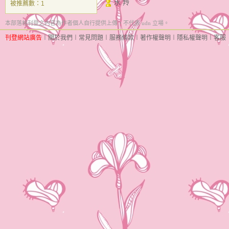
水 羚
被推薦數：
1
本部落格刊登之內容為作者個人自行提供上傳，不代表 udn 立場。
刊登網站廣告
︱
關於我們
︱
常見問題
︱
服務條款
︱
著作權聲明
︱
隱私權聲明
︱
客服