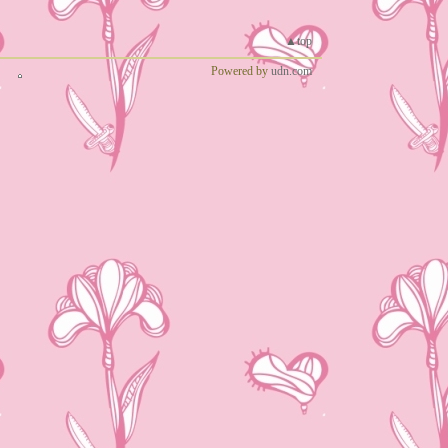
▲top
Powered by
udn.com