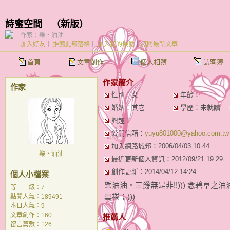
詩蜜空間
（
新版
）
作家：樂‧油油
加入好友
｜
推薦此部落格
｜
加入我的最愛
｜
訂閱最新文章
首頁
文章創作
個人相簿
訪客簿
作家簡介
作家
性別：女
年齡：
婚姻：其它
學歷：未就讀
興趣：
公開信箱：
yuyu801000@yahoo.com.tw
加入網路城邦：2006/04/03 10:44
樂‧油油
最近更新個人資訊：2012/09/21 19:29
創作更新：2014/04/12 14:24
個人小檔案
樂油油‧三爵無是非!!))) 念碧草之油
等 級：7
雲捲；)))
點閱人氣：189491
本日人氣：9
文章創作：160
推薦人
留言篇數：126