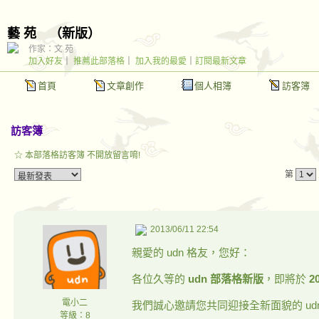
藝 苑
（
新版
）
作家：文 苑
加入好友
｜
推薦此部落格
｜
加入我的最愛
｜
訂閱最新文章
首頁
文章創作
個人相簿
訪客簿
訪客簿
☆ 本部落格訪客簿 不開放留言唷!
第
2013/06/11 22:54
親愛的 udn 格友，您好：
各位久等的
udn 部落格新版
，即將於
2
電小二
我們誠心邀請您共同迎接全新面貌的 ud
等級：8