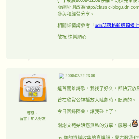
(一) 凌晨00:00-12:00停機
。切換完畢後的新版
版網址則改為http://classic-blog
參與和經營分享。
相關詳情請參考「
udn部落格新版預備
敬祝 快樂順心
2008/02/22 23:09
這首關雎詩歌，我找了好久，都快要放
曾在欣賞公視播放大陸劇時，聽過的。
今日因綠際會，讓我碰上了。
等級：
留言
｜
加入好友
謝謝文苑姑娘您無私的分享。感恩~!
ps:你的資料收集的真詳細，蒙古歌我