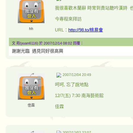
我很喜歡木蘭辭 時常到貴站聽吟漢詩 
今專程來拜訪
hh
URL：
http://98.to/桃易會
文 苑(yuan6116) 於 2007/12/14 08:02 回覆：
謝謝光臨 遇見同好很高興
2007/12/04 20:49
呵呵, 忘了說地點
12/7(五) 7:30 南海藝術館
佳霖
佳霖
2007/12/02 22:07