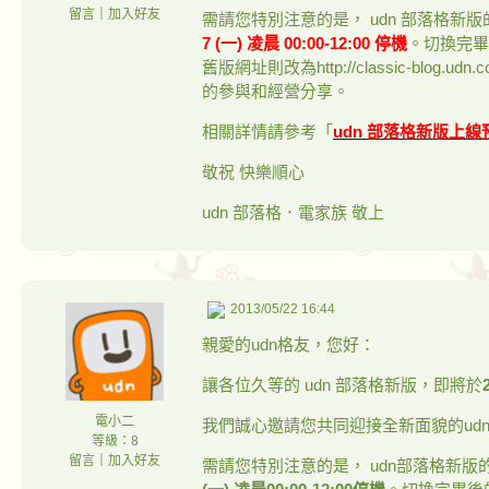
留言
｜
加入好友
需請您特別注意的是， udn 部落格
7 (一) 凌晨 00:00-12:00 停機
。切換完畢後的
舊版網址則改為http://classic-blo
的參與和經營分享。
相關詳情請參考「
udn 部落格新版上線
敬祝 快樂順心
udn 部落格．電家族 敬上
2013/05/22 16:44
親愛的udn格友，您好：
讓各位久等的 udn 部落格新版，即將於
電小二
我們誠心邀請您共同迎接全新面貌的ud
等級：8
留言
｜
加入好友
需請您特別注意的是， udn部落格新