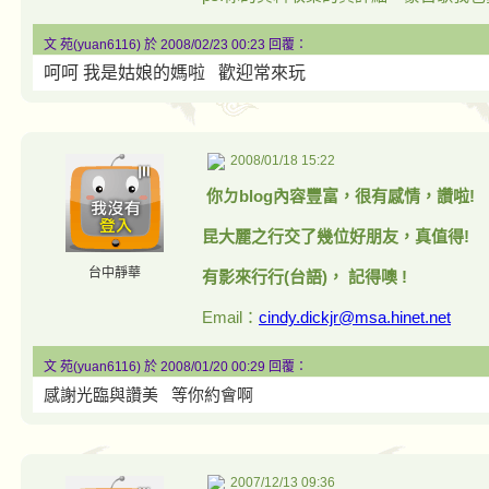
文 苑(yuan6116) 於 2008/02/23 00:23 回覆：
呵呵 我是姑娘的媽啦 歡迎常來玩
2008/01/18 15:22
你ㄉblog內容豐富，很有感情，讚啦!
昆大麗之行交了幾位好朋友，真值得!
台中靜華
有影來行行(台語)， 記得噢 !
Email：
cindy.dickjr@msa.hinet.net
文 苑(yuan6116) 於 2008/01/20 00:29 回覆：
感謝光臨與讚美 等你約會啊
2007/12/13 09:36