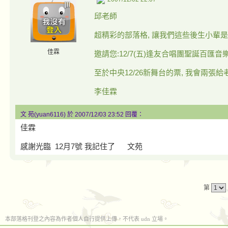
邱老師
超精彩的部落格, 讓我們這些後生小輩是
佳霖
邀請您:12/7(五)逢友合唱團聖誕百匯音
至於中央12/26新舞台的票, 我會兩張給
李佳霖
文 苑(yuan6116) 於 2007/12/03 23:52 回覆：
佳霖
感謝光臨 12月7號 我記住了 文苑
第
本部落格刊登之內容為作者個人自行提供上傳，不代表 udn 立場。