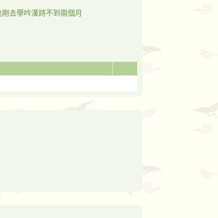
也剛去學吟漢詩不到兩個月