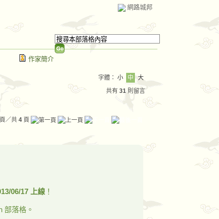
網路城邦
作家簡介
字體：
小
中
大
共有
31
則留言
頁／共
4
頁
013/06/17 上線
！
n 部落格。