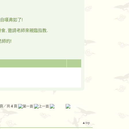
自嘆弗如了!
樂會, 邀請老師來親臨指教.
老師的!
頁／共
4
頁
▲top