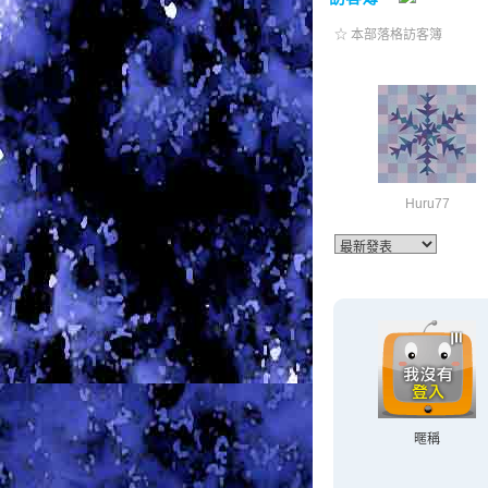
☆ 本部落格訪客簿
Huru77
暱稱