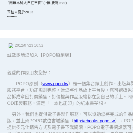
"南無本師大自在王佛" ( *無 要唸 mor)
玉桂人寫於2013
--------
2012/07/23 16:52
誠摯邀請您加入【POPO原創網】
親愛的作家朋友您好：
POPO原創（
www.popo.tw
）是一個集合線上創作、出版與
服務平台，功能規劃完整。當您將作品放上平台後，您可選擇免
品拆成章回訂價銷售，訂價權與作品版權都在您自己的手上。同
OD印製服務，滿足「一本也能印」的紙本書夢想。
另外，我們也提供電子書製作服務，可以協助您將完成的作品
版，並上架POPO數位書城銷售（
http://ebooks.popo.tw
）。PO
提供多元化銷售方式及電子書下載閱讀，POPO電子書閱讀器可