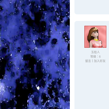
玉桂人
等級：6
留言
｜
加入好友