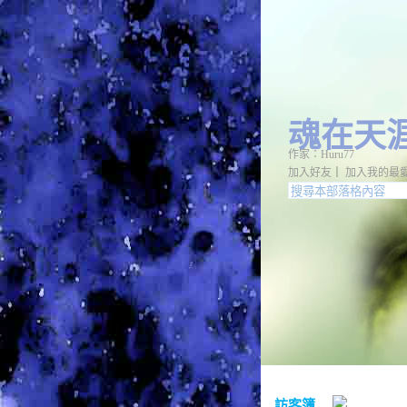
魂在天
作家：Huru77
加入好友
｜
加入我的最
訪客簿