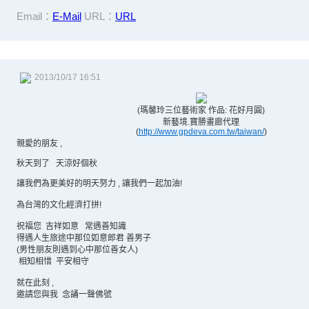
Email：
E-Mail
URL：
URL
2013/10/17 16:51
(瑪馨玲三位藝術家 作品: 花好月圓)
新藝境.寶勝畫廊代理
(
http://www.gpdeva.com.tw/
taiw
an/
)
親愛的朋友 ,
秋天到了 天涼好個秋
讓我們為更美好的明天努力 , 讓我們一起加油!
為台灣的文化經濟打拼!
祝福您 吉祥如意 常遇善知識
得遇人生旅途中那位如意郎君 善男子
(男性朋友則遇到心中那位善女人)
相知相惜 平安相守
就在此刻 ,
邀請您與我 念誦一聲佛號