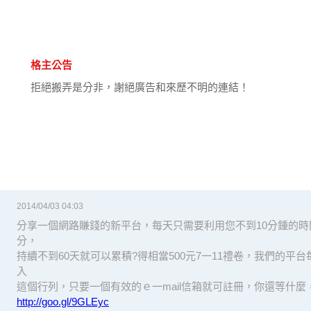
格主公告
拒絕搬弄是分非，謝絕廣告和來歷不明的連結！
2014/04/03 04:03
分享一個網路賺錢的新平台，每天只需要利用您不到10分鍾的時
分，
持續不到60天就可以累積?得相當500元7一11禮卷，我們的平
入
這個行列，只要一個有效的ｅ一mail信箱就可註冊，你還等什麼
http://goo.gl/9GLEyc