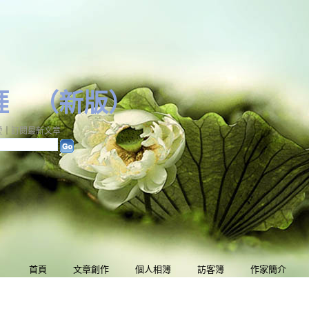
涯
（
新版
）
愛
｜
訂閱最新文章
首頁
文章創作
個人相簿
訪客簿
作家簡介