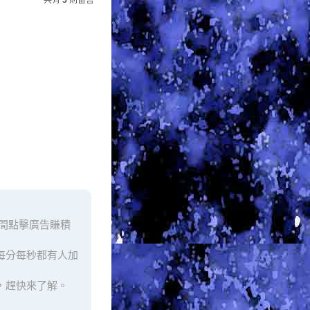
共有
5
則留言
間點擊廣告賺積
台每分每秒都有人加
，趕快來了解。