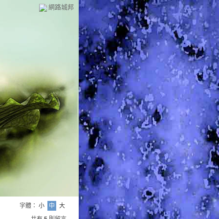
網路城邦
字體：
小
中
大