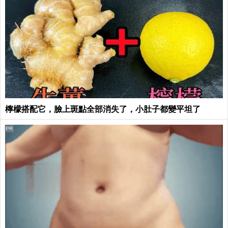
檸檬搭配它，臉上斑點全部消失了，小肚子都變平坦了
PR