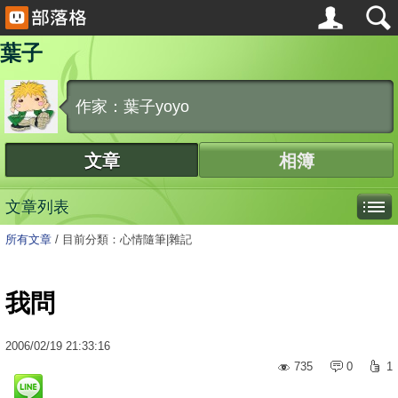
葉子
作家：葉子yoyo
文章
相簿
文章列表
所有文章
/
目前分類：心情隨筆|雜記
我問
2006
/
02
/
19
21:33:16
735
0
1