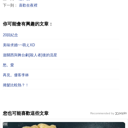
下一則：
喜歡在夜裡
你可能會有興趣的文章：
20回紀念
美味求婚~~萌えXD
遊關西與舞台劇[殺人者]後的流星
愁。愛
再見。優客李林
捲髮比較熱？！
您也可能喜歡這些文章
Recommended by
PR