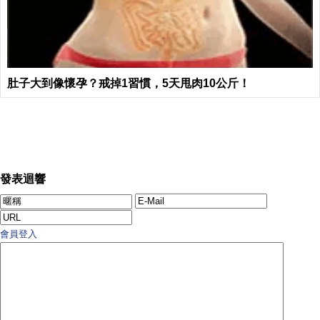
肚子大到像懷孕？戒掉1習慣，5天甩肉10公斤！
發表迴響
會員登入