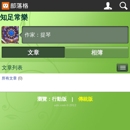
知足常樂
作家：提琴
文章
相簿
文章列表
所有文章
(0)
瀏覽：
行動版
|
傳統版
udn.com © 2012