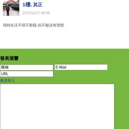
1樓.
其正
2015
/
11
/
17
08
:
09
現時生活不得不那樣;但不能沒有理想.
發表迴響
會員登入