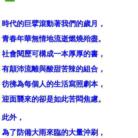
時代的巨擘滾動著我們的歲月
，
青春年華無情地流逝燃燒殆盡
。
社會閱歷可構成一本厚厚的書
，
有顛沛流離與酸甜苦辣的組合
，
彷彿為每個人的生活寫照劇本
，
迎面襲來的卻是如此苦悶焦慮
。
此外
，
為了防備大雨來臨的大量沖刷
，