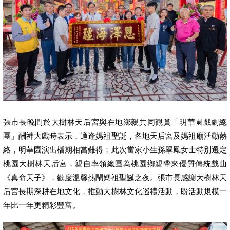
張市長晚間於大樹林天后宮與在地鄉親共同觀賞「明華園戲劇總
團」酬神大戲時表示，適逢媽祖聖誕，各地天后宮及媽祖廟活動熱
絡，明華園演出檔期相當難得；此次當家小生孫翠鳳女士特別選定
桃園大樹林天后宮，親自率領總團為桃園鄉親帶來優質傳統戲曲
《真命天子》，歡度溫馨熱鬧媽祖聖誕之夜。張市長感謝大樹林天
后宮長期深耕在地文化，推動大樹林文化巡禮活動，盼活動規模一
年比一年更精彩豐富。