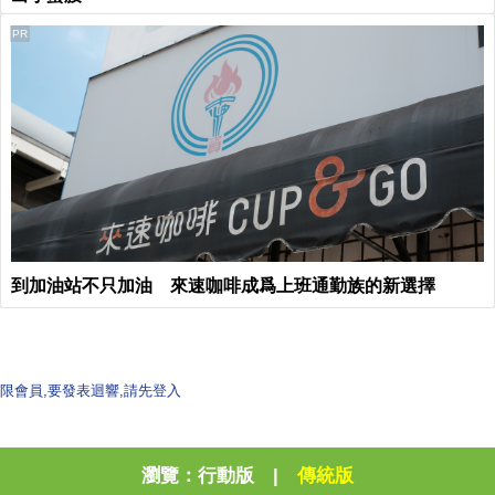
PR
到加油站不只加油 來速咖啡成爲上班通勤族的新選擇
限會員,要發表迴響,請先登入
瀏覽：
行動版
|
傳統版