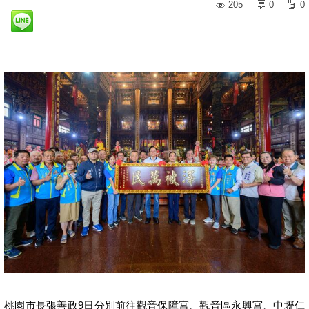
205
0
0
桃園市長張善政9日分別前往觀音保障宮、觀音區永興宮、中壢仁