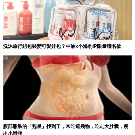
洗沐旅行組包裝變可愛娃包？中油x小海豹IP限量聯名款
PR
腹部脂肪的「剋星」找到了，常吃這幾物，吃走大肚囊，瘦
出小蠻腰