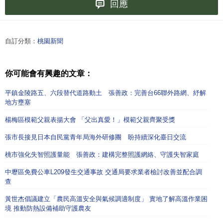
回應
自訂分類：
桃園新聞
你可能會有興趣的文章：
平鎮金陵路五、六段替代道路動土 張善政：完善台66聯外路網、紓解
地方壅塞
楊梅區模範父親表揚大會 「父出真愛！」模範父親齊聚受獎
張市長接見日本自民黨青年局海外研修團 盼持續深化臺日交流
桃市強化失智照護量能 張善政：建構完整照護網絡、守護失智家庭
中壢區免費公車L209發生交通事故 交通局要求業者檢討改善並配合調
查
黃世杰倡議建立「農民高溫安全與氣候調適制度」 實地了解高溫作業困
境 推動防熱設備補助守護農友