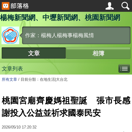
楊梅新聞網、中壢新聞網、桃園新聞網
作家：楊梅人楊梅事楊梅風情
文章
相簿
文章列表
所有文章
/
目前分類：在地生活|大台北
桃園宮廟齊慶媽祖聖誕 張市長感
謝投入公益並祈求國泰民安
2026
/
05
/
10
17:20:32