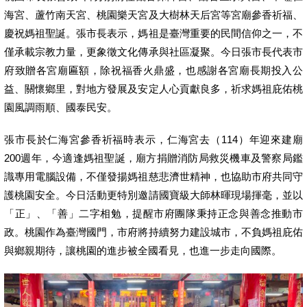
海宮、蘆竹南天宮、桃園樂天宮及大樹林天后宮等宮廟參香祈福、
慶祝媽祖聖誕。張市長表示，媽祖是臺灣重要的民間信仰之一，不
僅承載宗教力量，更象徵文化傳承與社區凝聚。今日張市長代表市
府致贈各宮廟匾額，除祝福香火鼎盛，也感謝各宮廟長期投入公
益、關懷鄉里，對地方發展及安定人心貢獻良多，祈求媽祖庇佑桃
園風調雨順、國泰民安。
張市長於仁海宮參香祈福時表示，仁海宮去（114）年迎來建廟
200週年，今適逢媽祖聖誕，廟方捐贈消防局救災機車及警察局鑑
識專用電腦設備，不僅發揚媽祖慈悲濟世精神，也協助市府共同守
護桃園安全。今日活動更特別邀請國寶級大師林暉現場揮毫，並以
「正」、「善」二字相勉，提醒市府團隊秉持正念與善念推動市
政。桃園作為臺灣國門，市府將持續努力建設城市，不負媽祖庇佑
與鄉親期待，讓桃園的進步被全國看見，也進一步走向國際。