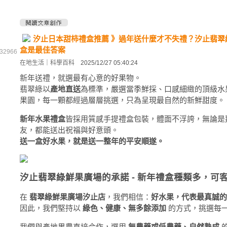
汐止日本甜柿禮盒推薦 》過年送什麼才不失禮？汐止翡翠
盒是最佳答案
2966
在地生活
｜
科學百科
2025/12/27 05:40:24
新年送禮，就選最有心意的好果物。
翡翠綠以
產地直送
為標準，嚴選當季鮮採、口感細緻的頂級水
果園，每一顆都經過層層挑選，只為呈現最自然的新鮮甜度。
新年水果禮盒
皆採用質感手提禮盒包裝，體面不浮誇，無論是
友，都能送出祝福與好意頭。
送一盒好水果，就是送一整年的平安順遂。
汐止翡翠綠鮮果廣場的承諾 - 新年禮盒種類多，可
在
翡翠綠鮮果廣場汐止店
，我們相信：
好水果，代表最真誠的
因此，我們堅持以
綠色、健康、無多餘添加
的方式，挑選每
我們與產地果農直接合作，選用
無農藥或低農藥、自然熟成