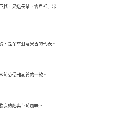
不膩，是送長輩、客戶都非常
滑，是冬季浪漫果香的代表。
本葡萄優雅氣質的一款。
歡迎的經典草莓風味。