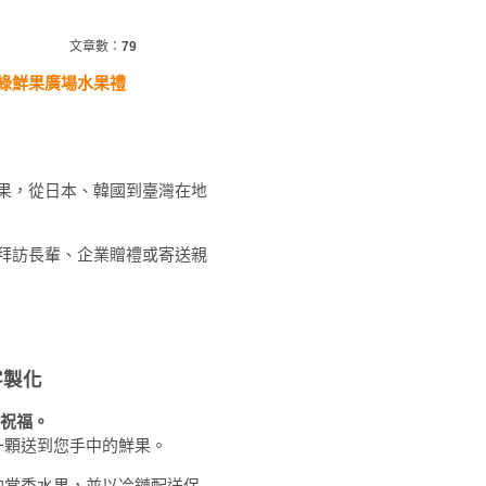
文章數：
79
綠鮮果廣場水果禮
果，從日本、韓國到臺灣在地
拜訪長輩、企業贈禮或寄送親
客製化
祝福。
一顆送到您手中的鮮果。
的當季水果，並以冷鏈配送保