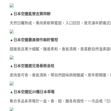
▲
日本空運能登志賀柿餅
天然日曬熟成，果肉柔軟帶蜜甜，入口回甘，是充滿年節儀式
▲
日本空運最高傑作無籽蜜柑
甜度高且果汁細膩，酸度柔和，香氣清爽，是喜歡自然溫柔甜
▲
日本空運鹿兒島春姬金桔
皮肉皆可食，香氣清新，帶自然甜味與微酸感，是年節開運、
▲
日本空運近20種日本草莓
集合多品系草莓於一盒，香、甜、酸各有個性，一次品嚐「日