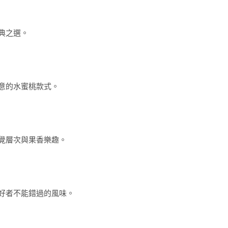
典之選。
意的水蜜桃款式。
覺層次與果香樂趣。
好者不能錯過的風味。