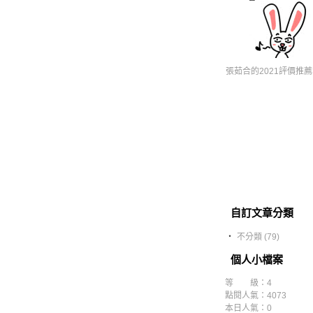
張茹合的2021評價推薦3
自訂文章分類
‧
不分類 (79)
個人小檔案
等 級：4
點閱人氣：4073
本日人氣：0