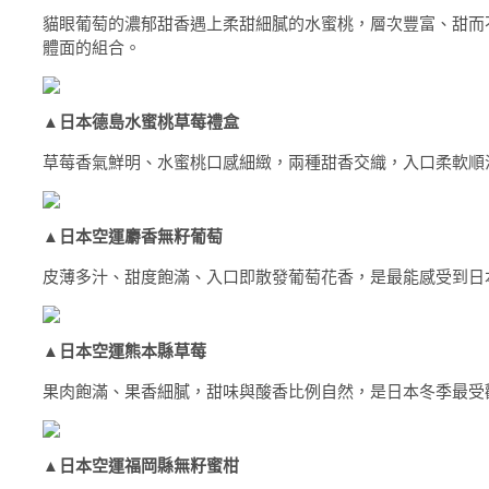
貓眼葡萄的濃郁甜香遇上柔甜細膩的水蜜桃，層次豐富、甜而
體面的組合。
▲
日本德島水蜜桃草莓禮盒
草莓香氣鮮明、水蜜桃口感細緻，兩種甜香交織，入口柔軟順
▲
日本空運麝香無籽葡萄
皮薄多汁、甜度飽滿、入口即散發葡萄花香，是最能感受到日
▲
日本空運熊本縣草莓
果肉飽滿、果香細膩，甜味與酸香比例自然，是日本冬季最受
▲
日本空運福岡縣無籽蜜柑