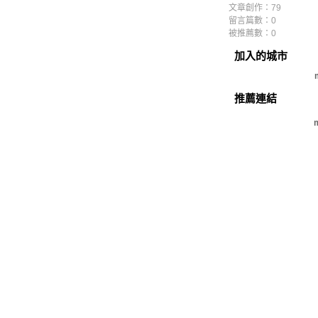
文章創作：79
留言篇數：0
被推薦數：
0
加入的城市
推薦連結
m