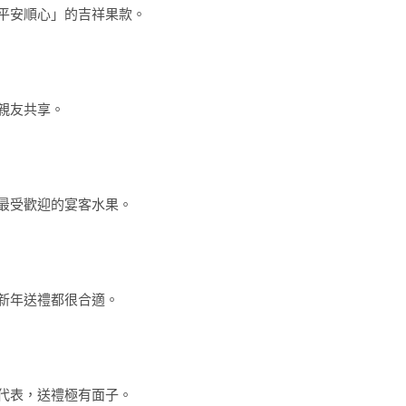
平安順心」的吉祥果款。
親友共享。
最受歡迎的宴客水果。
新年送禮都很合適。
代表，送禮極有面子。