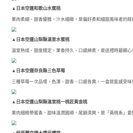
▲
日本空運和歌山水蜜桃
果肉柔細、甜香優雅，汁水細緻，是偏好柔和細甜風味者的經
▲
日本空運山梨縣溫室水蜜桃
溫室熟成、甜度穩定，果香持久、口感綿柔，是送禮時最顯心
▲
日本空運奈良縣三色草莓
三種草莓一次品嚐，色澤、甜香、口感各異，一盒就能感受味
▲
日本空運山梨縣溫室桃一桃匠黃金桃
果肉細緻帶蜜香，甜味溫潤圓順，尾韻清爽，是「黃桃系」愛
▲
紐西蘭空運大嘴巴櫻桃