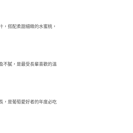
汁，搭配柔甜細緻的水蜜桃，
盈不膩，是最受長輩喜歡的溫
長，是葡萄愛好者的年度必吃