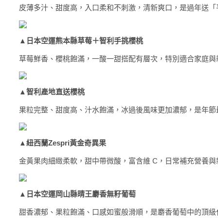
皮薄多汁、甜度高，入口柔和不刺激，清新爽口，是過年送「
▲
日本空運熊本縣草莓＋智利手挑櫻桃
草莓鮮香、櫻桃飽滿，一酸一甜搭配有層次，特別適合家庭與
▲
智利產地直送櫻桃
果粒完整、甜度高、汁水飽滿，冰過後風味更加濃郁，是年節
▲
紐西蘭Zespri
黃金奇異果
金黃果肉細緻柔軟，甜中帶微酸，富含維 C，日常補充營養與
▲
日本空運岡山縣晴王麝香無籽葡萄
甜香濃郁、果粒飽滿、口感如蜜般滑順，是麝香葡萄中的頂級