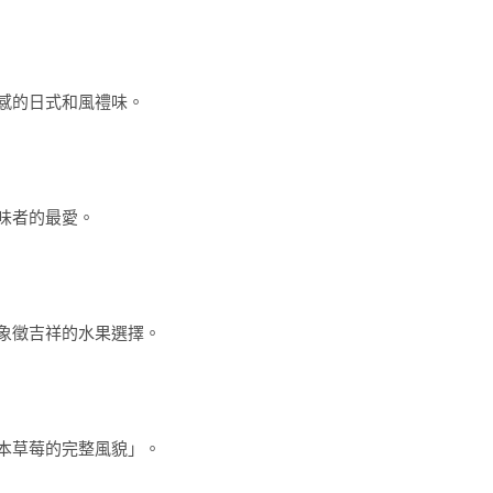
感的日式和風禮味。
味者的最愛。
象徵吉祥的水果選擇。
本草莓的完整風貌」。