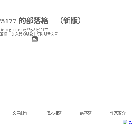
y25177 的部落格
（
新版
）
c-blog.udn.com/y37gz34y25177
落格
｜
加入我的最愛
｜
訂閱最新文章
文章創作
個人相簿
訪客簿
作家簡介