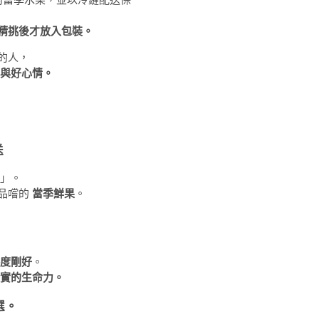
精挑後才放入包裝。
的人，
與好心情。
送
」。
品嚐的
當季鮮果
。
度剛好
。
實的生命力。
選。