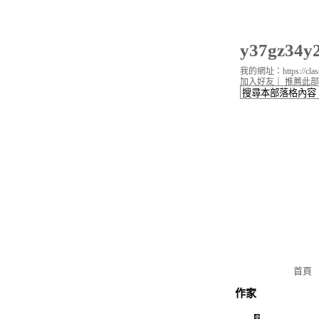
y37gz34
我的網址：https://classi
加入好友
｜
推薦此部
首頁
作家