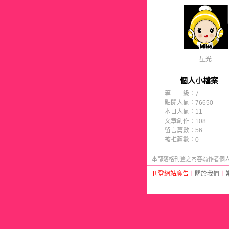
星光
個人小檔案
等 級：7
點閱人氣：76650
本日人氣：11
文章創作：108
留言篇數：56
被推薦數：
0
本部落格刊登之內容為作者個人自
刊登網站廣告
︱
關於我們
︱