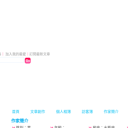
的部落格
（
新版
）
格
｜
加入我的最愛
｜
訂閱最新文章
首頁
文章創作
個人相簿
訪客簿
作家簡介
作家簡介
性別：男
年齡：
星座：水瓶座