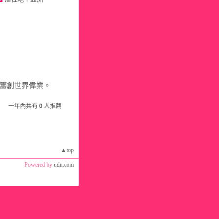
籌創世界偉業。
一年內共有
0
人推薦
▲top
Powered by
udn.com