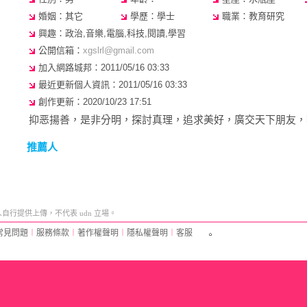
婚姻：其它
學歷：學士
職業：教育研究
興趣：政治,音樂,電腦,科技,閱讀,學習
公開信箱：
xgslrl@gmail.com
加入網路城邦：2011/05/16 03:33
最近更新個人資訊：2011/05/16 03:33
創作更新：2020/10/23 17:51
抑恶揚善，是非分明，探討真理，追求美好，廣交天下朋友，
推薦人
行提供上傳，不代表 udn 立場。
常見問題
︱
服務條款
︱
著作權聲明
︱
隱私權聲明
︱
客服