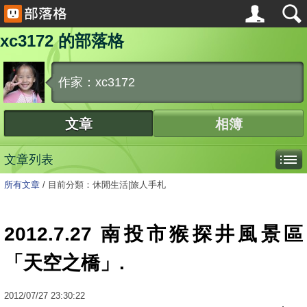
xc3172 的部落格
作家：xc3172
文章
相簿
文章列表
所有文章
/
目前分類：休閒生活|旅人手札
2012.7.27 南投市猴探井風景區
「天空之橋」.
2012
/
07
/
27
23:30:22