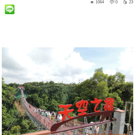
1064
0
23