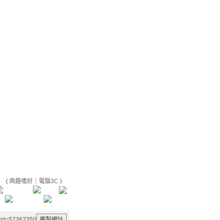
(
興趣嗜好
｜
電腦3C
)
&aid=57362350