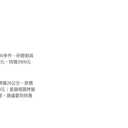
000多件、矽膠廚具
元，特價3900元
烤盤26公分，原價
00元；瓷器楕圓烤盤
不輕，建議要到特賣