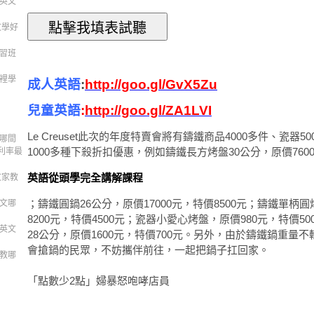
學英文
文學好
補習班
哪裡學
成人英語
:
http://goo.gl/GvX5Zu
兒童英語
:
http://goo.gl/ZA1LVI
Le Creuset此次的年度特賣會將有鑄鐵商品4000多件、瓷器5
 哪間
1000多種下殺折扣優惠，例如鑄鐵長方烤盤30公分，原價7600
利率最
英語從頭學完全講解課程
文家教
；鑄鐵圓鍋26公分，原價17000元，特價8500元；鑄鐵單柄圓
英文哪
8200元，特價4500元；瓷器小愛心烤盤，原價980元，特價5
學英文
28公分，原價1600元，特價700元。另外，由於鑄鐵鍋重量
會搶鍋的民眾，不妨攜伴前往，一起把鍋子扛回家。
家教哪
「點數少2點」婦暴怒咆哮店員