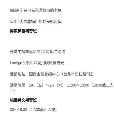
6間古宅星巴克充滿故事的老屋
吸出2大盒塵蟎伊能靜差點瘋掉
屏東英語補習班
辣媽主播重返新聞台!網驚:生過嗎
Lamigo長髮正妹愛用吹風機曝光
活動地點：國泰金融會議中心（台北市松仁路9號）
活動時間：2/6（五）～2/7（六） 11:00～19:00（18:30截
11:
桃園英文補習班
00～18:00（17:30截止入場）