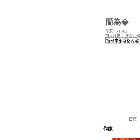
簡為�
作家：x1v4z2
加入好友
｜
推薦此部
首頁
作家