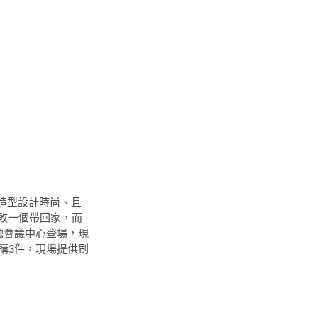
，造型設計時尚、且
敗一個帶回家，而
融會議中心登場，現
購3件，現場提供刷