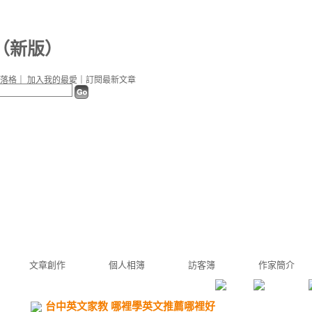
（
新版
）
落格
｜
加入我的最愛
｜
訂閱最新文章
文章創作
個人相簿
訪客簿
作家簡介
台中英文家教 哪裡學英文推薦哪裡好