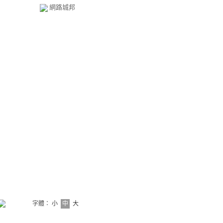
網路城邦
字體：
小
中
大