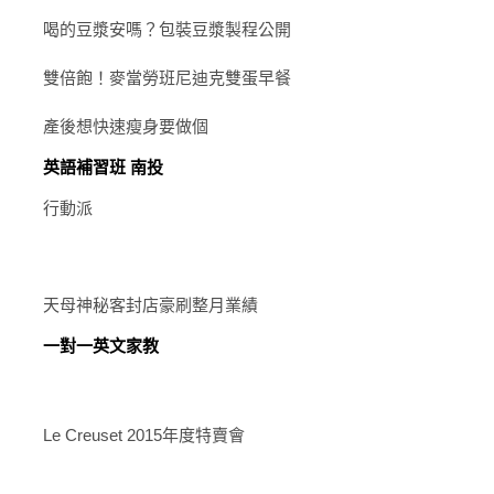
喝的豆漿安嗎？包裝豆漿製程公開
雙倍飽！麥當勞班尼迪克雙蛋早餐
產後想快速瘦身要做個
英語補習班 南投
行動派
天母神秘客封店豪刷整月業績
一對一英文家教
Le Creuset 2015年度特賣會