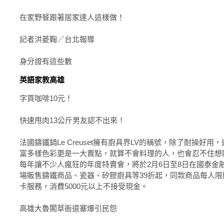
在家野餐跟著居家達人這樣做！
記者洪菱鞠／台北報導
身分證有這些數
英語家教高雄
字買咖啡10元！
快速甩肉13公斤男友認不出來！
法國鑄鐵鍋Le Creuset擁有廚具界LV的稱號，除了耐操好用
富多樣色彩更是一大賣點，就算不會料理的人，也會忍不住想
每年讓不少人瘋狂的年度特賣會，將於2月6日至8日在國泰金
場販售鑄鐵商品、瓷器、矽膠廚具等39折起，同款商品每人限
卡服務，消費5000元以上不接受現金。
高雄大魯閣草衙道塞爆引民怨