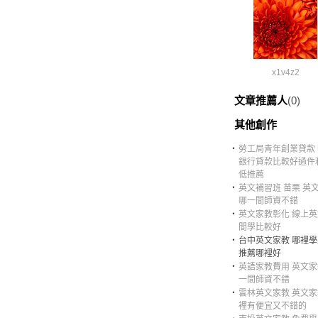
x1v4z2
文章推薦人
(0)
其他創作
‧
勞工局青年創業貸款
銀行貸款比較好過件
低推薦
‧
英文補習班 苗栗 英
哪一間師資不錯
‧
英文家教彰化 線上
間學比較好
‧
台中英文家教 哪裡
推薦哪裡好
‧
英語家教費用 英文
一間師資不錯
‧
雲林英文家教 英文
裡有便宜又不錯的