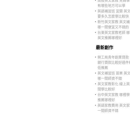
‧
南投英文家教 免費
有哪些地方可以學
‧
英語補習班 宜蘭 英
要多久怎麼學比較快
‧
新竹英文家教 英文
哪一間便宜又不錯的
‧
台東英文家教老師 
英文推薦哪裡好
最新創作
‧
勞工局青年創業貸款
銀行貸款比較好過件
低推薦
‧
英文補習班 苗栗 英
哪一間師資不錯
‧
英文家教彰化 線上
間學比較好
‧
台中英文家教 哪裡
推薦哪裡好
‧
英語家教費用 英文
一間師資不錯