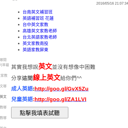
2016/05/16 21:07:3
台南英文補習班
英語補習班 花蓮
台中英文家教
高雄英文家教老師
台北英語家教老師
英文家教南投
英語家教屏東
 哪間
英文
利率最
其實
我想說
並沒有想像中困難
文家教
線上英文
分享
這間
給你們^^
英文哪
成人英語
:
http://goo.gl/GvX5Zu
學英文
兒童英語
:
http://goo.gl/ZA1LVI
家教哪
家教哪