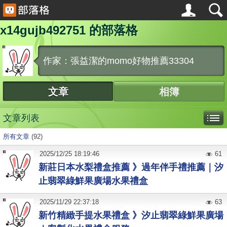
x14gujb492751 的部落格
作家：張益潔的momo好物推薦33304
文章
相簿
文章列表
所有文章
(92)
2025
/
12
/
25
18:19:46
61
新莊日本水梨禮盒推薦 》過年伴手禮推薦｜汐
止翡翠綠鮮果廣場水果禮盒
2025
/
11
/
29
22:37:18
63
新竹精緻手提水果禮盒 》汐止翡翠綠鮮果廣場