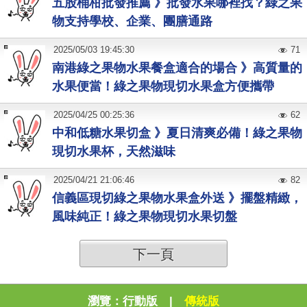
五股桶柑批發推薦 》批發水果哪裡找？綠之果
物支持學校、企業、團膳通路
2025
/
05
/
03
19:45:30
71
南港綠之果物水果餐盒適合的場合 》高質量的
水果便當！綠之果物現切水果盒方便攜帶
2025
/
04
/
25
00:25:36
62
中和低糖水果切盒 》夏日清爽必備！綠之果物
現切水果杯，天然滋味
2025
/
04
/
21
21:06:46
82
信義區現切綠之果物水果盒外送 》擺盤精緻，
風味純正！綠之果物現切水果切盤
下一頁
瀏覽：
行動版
|
傳統版