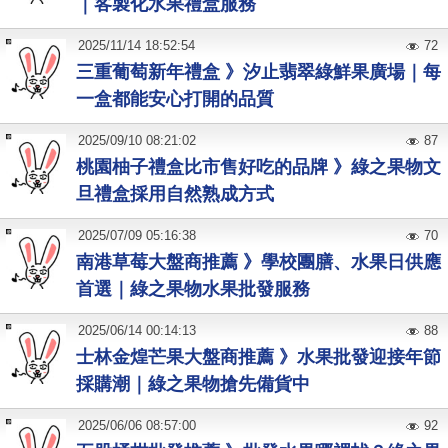
｜客製化水果禮盒服務
2025
/
11
/
14
18:52:54
72
三重葡萄新年禮盒 》汐止翡翠綠鮮果廣場｜每
一盒都能安心打開的品質
2025
/
09
/
10
08:21:02
87
桃園柚子禮盒比市售好吃的品牌 》綠之果物文
旦禮盒採用自然熟成方式
2025
/
07
/
09
05:16:38
70
南港草莓大盤商推薦 》學校團膳、水果日供應
首選｜綠之果物水果批發服務
2025
/
06
/
14
00:14:13
88
士林金煌芒果大盤商推薦 》水果批發迎接年節
採購潮｜綠之果物搶先備貨中
2025
/
06
/
06
08:57:00
92