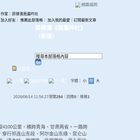
網路城邦
作家：菲律濱南瀛吟社
加入好友
｜
推薦此部落格
｜
加入我的最愛
｜
訂閱最新文章
菲律濱《南瀛吟社》
（
新版
）
作家簡介
字體：
小
中
大
2026/06/14 11:56:27
瀏覽
284
｜回應
0
｜推薦
1
程4100公里，横跨青海、甘肃两省。一路跨
，穿行祁连山东段、阿尔金山东缘、昆仑山