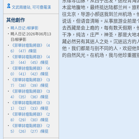
东缘等山脉，从西宁出发，途经青海
木盆地腹地，最终抵达陆都兰州。旅
文武兩邊站, 可可疊羅漢
往北京，导游小郝送我到兰州机场。
其他創作
说话，但语音清晰。从事旅游业前是
去西藏是会上瘾的，每有数天假期，
‧
畸人日记 /柳夢影
‧
畸人日记 2026年06月13
干净，纯洁，庄严，神圣，那是大地
日/柳夢影
藏必然另有其迷人之处。沉迷远方的
‧
《菲華詩壇點將錄》（4
他，我们都是与别不同的人，欢迎他
6）（47）/陳挺
的自然风光。在机场，我与他珍重握
‧
《菲華詩壇點將錄》（4
3）（44）（45）/陳挺
‧
《菲華詩壇點將錄》（4
0）（41）（42）/陳挺
‧
《菲華詩壇點將錄》（3
7）（38）（39）/陳挺
‧
《菲華詩壇點將錄》（3
4）（35）（36）/陳挺
‧
《菲華詩壇點將錄》（3
1）（32）（33）/陳挺
‧
《菲華詩壇點將錄》（2
8）（29）（30）/陳挺
‧
《菲華詩壇點將錄》（2
5）（26）（27）/陳挺