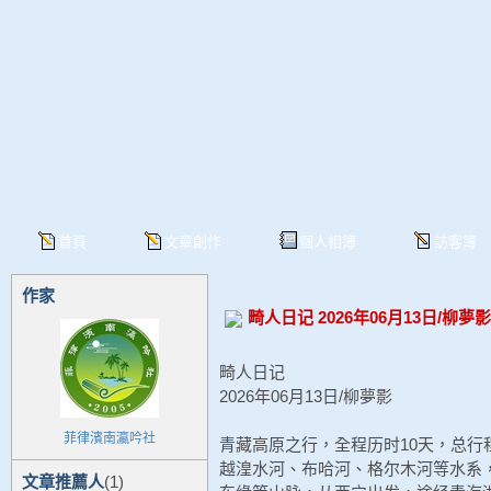
首頁
文章創作
個人相簿
訪客簿
作家
畸人日记 2026年06月13日/柳夢影
畸人日记
2026年06月13日/柳夢影
菲律濱南瀛吟社
青藏高原之行，全程历时10天，总行
越湟水河、布哈河、格尔木河等水系
文章推薦人
(1)