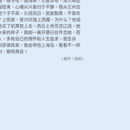
湖、德令哈、俄博梁、茫崖等地，深入柴达
程结束，心绪从兴奋归于平静。我从兰州去
他个子不高，久经风日，皮肤黝黑，不喜欢
个上班族，曾29次独上西藏。为什么？他说
他买了机票就上去。西北土地荒凉辽阔，她
本来的样子，我刚一离开便已在怀念她，西
人，多有自已的情怀和人生追求。我告诉
到菲律宾来，我会带他上海岛，看看不一样
别，期待再会！
(
創作
｜
詩詞
)