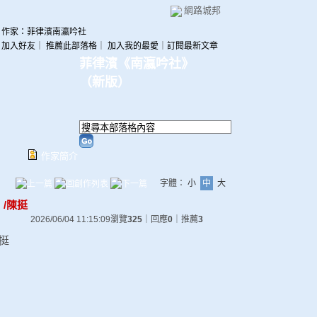
網路城邦
作家：菲律濱南瀛吟社
加入好友
｜
推薦此部落格
｜
加入我的最愛
｜
訂閱最新文章
菲律濱《南瀛吟社》
（
新版
）
作家簡介
字體：
小
中
大
/陳挺
2026/06/04 11:15:09
瀏覽
325
｜回應
0
｜推薦
3
挺