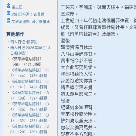
王鏡若，字嘯崖，號問天樓主。福建
羅志正
基深厚。
馮紀游陸游：衣貫道
上世紀四十年代初南渡僑居菲律賓。
文武兩邊站, 可可疊羅漢
成員，又曾任菲律賓籟社副社長。文
於《南薰吟社詩草》及續集。
其他創作
酒後
‧
畸人日记 /柳夢影
聖清賢濁且休談，
‧
畸人日记 2026年06月13
日/柳夢影
八斗山濤醉亦甘。
‧
《菲華詩壇點將錄》
萬事祇今都不管，
（46）（47）/陳挺
大言此際更無慚。
‧
《菲華詩壇點將錄》（4
杯盤狼藉招人惱，
3）（44）（45）/陳挺
步履踉蹌笑你貪。
‧
《菲華詩壇點將錄》（4
餚盡樽空渾未覺，
0）（41）（42）/陳挺
‧
《菲華詩壇點將錄》（3
猶思邀月影成三。
7）（38）（39）/陳挺
松濤
‧
《菲華詩壇點將錄》（3
絕壑何來澎湃聲，
4）（35）（36）/陳挺
聲來松杪聽分明。
‧
《菲華詩壇點將錄》（3
恍如波浪兼天湧，
1）（32）（33）/陳挺
‧
《菲華詩壇點將錄》（2
忽似奔騰萬馬并。
8）（29）（30）/陳挺
疑有不平方怒吼，