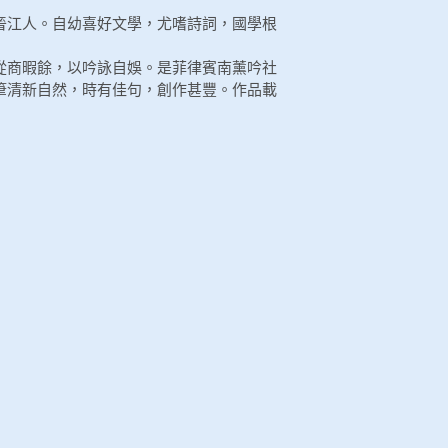
晉江人。自幼喜好文學，尤嗜詩詞，國學根
從商暇餘，以吟詠自娛。是菲律賓南薰吟社
筆清新自然，時有佳句，創作甚豐。作品載