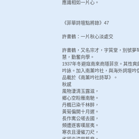
應識相如一片心。
《菲華詩壇點將錄》47
許書鶴：一片秋心淡處交
許書鶴，又名宗才，字質堂，別號夢琴
慧，勤奮向學。
1937年冬避寇南來商隱菲京。其性
吟詠。加入南薰吟社，與海外詞壇吟
品載於《南薰吟社詩草》。
秋感
風物淒清玉露滋，
鄉心空盼雁南馳。
丹楓已染千林醉，
黃菊偏開十月遲。
長作寓公嗟去國，
頻遭逐客嘆居夷。
寒衣且漫催刀尺，
省卻炎涼世態悲。