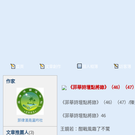
首頁
文章創作
個人相簿
訪客簿
作家
《菲華詩壇點將錄》（46）（47）
《菲華詩壇點將錄》（46）（47）/陳
《菲華詩壇點將錄》46
菲律濱南瀛吟社
王鏡若：酣戰風霜了不驚
文章推薦人
(3)