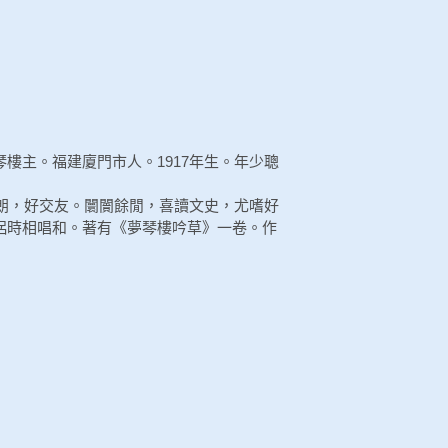
樓主。福建廈門市人。1917年生。年少聰
爽朗，好交友。闤闠餘閒，喜讀文史，尤嗜好
侶時相唱和。著有《夢琴樓吟草》一卷。作