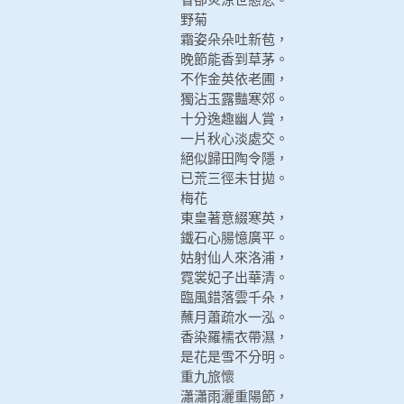
野菊
霜姿朵朵吐新苞，
晚節能香到草茅。
不作金英依老圃，
獨沾玉露豔寒郊。
十分逸趣幽人賞，
一片秋心淡處交。
絕似歸田陶令隱，
已荒三徑未甘拋。
梅花
東皇著意綴寒英，
鐵石心腸憶廣平。
姑射仙人來洛浦，
霓裳妃子出華清。
臨風錯落雲千朵，
蘸月蕭疏水一泓。
香染羅襦衣帶濕，
是花是雪不分明。
重九旅懷
瀟瀟雨灑重陽節，