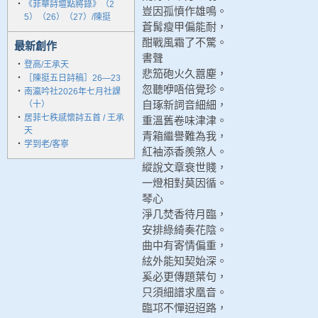
‧
《菲華詩壇點將錄》（2
豈因孤憤作雄鳴。
5）（26）（27）/陳挺
蒼髯瘦甲偏能耐，
酣戰風霜了不驚。
最新創作
書聲
‧
登高/王承天
悲笳砲火久囂塵，
‧
［陳挺五日詩稿］26—23
忽聽咿唔倍覺珍。
‧
南瀛吟社2026年七月社課
自琢新詞音細細，
（十）
‧
居菲七秩感懷詩五首 / 王承
重溫舊卷味津津。
天
青箱繼譽難為我，
‧
学到老/客寧
紅袖添香羨煞人。
縱說文章衰世賤，
一燈相對莫因循。
琴心
淨几焚香待月臨，
安排綠綺奏花陰。
曲中有寄情偏重，
絃外能知契始深。
奚必更傳題葉句，
只須細譜求凰音。
臨邛不憚迢迢路，