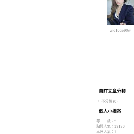
wiq10ge90w
自訂文章分類
‧
不分類 (0)
個人小檔案
等 級：5
點閱人氣：13130
本日人氣：1