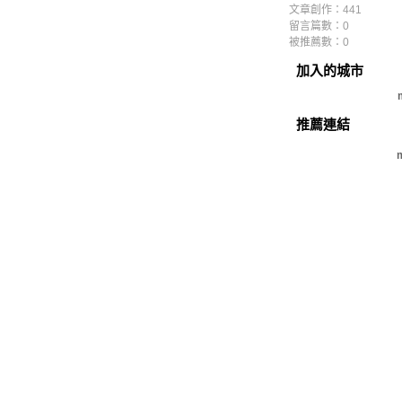
文章創作：441
留言篇數：0
被推薦數：
0
加入的城市
推薦連結
m