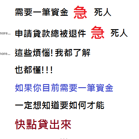
more...
ore...