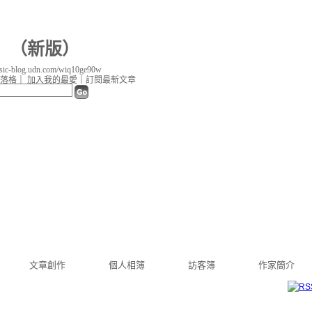
（
新版
）
c-blog.udn.com/wiq10ge90w
落格
｜
加入我的最愛
｜
訂閱最新文章
文章創作
個人相簿
訪客簿
作家簡介